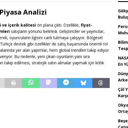
Piyasa Analizi
Göky
Bulu
i ve içerik kalitesi
ön plana çıktı. Özellikle,
fiyat-
Pers
imleri
satışların yönünü belirledi. Geliştiriciler ve yayıncılar,
Muha
yerek, oyuncuların ilgisini canlı tutmaya çalışıyor. Bölgesel
Bilim
e Türkçe destek gibi özellikler de satış başarısında önemli rol
Tespi
ralarında yer alan yapımlar, hem global trendleri takip ediyor
veriyor. Bu nedenle, yeni çıkan oyunların yanı sıra
NASA
an takip edilmesi, stratejik satın almalar yapmak için kritik
En Y
Dünya
Arke
Çöl 
Karşı
Okya
Orta
Beşe
Çatı