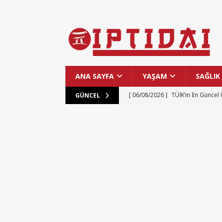
ANA SAYFA
YAŞAM
SAĞLIK
[ 06/08/2026 ]
TÜİK’in En Güncel 
GÜNCEL
[ 06/08/2026 ]
Güney Kore’de Yap
[ 06/08/2026 ]
Yapay Zeka ile De
MANŞET
[ 06/08/2026 ]
Güneş Yüzeyinin E
[ 06/08/2026 ]
Epic Games 13 Ağu