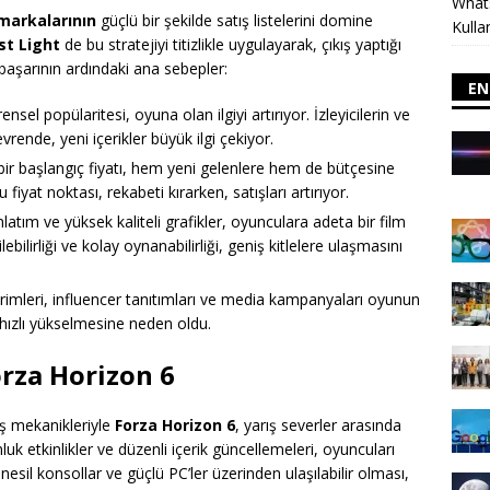
Whats
markalarının
güçlü bir şekilde satış listelerini domine
Kulla
rst Light
de bu stratejiyi titizlikle uygulayarak, çıkış yaptığı
 başarının ardındaki ana sebepler:
EN
sel popülaritesi, oyuna olan ilgiyi artırıyor. İzleyicilerin ve
rende, yeni içerikler büyük ilgi çekiyor.
ir başlangıç fiyatı, hem yeni gelenlere hem de bütçesine
iyat noktası, rekabeti kırarken, satışları artırıyor.
atım ve yüksek kaliteli grafikler, oyunculara adeta bir film
bilirliği ve kolay oynanabilirliği, geniş kitlelere ulaşmasını
imleri, influencer tanıtımları ve media kampanyaları oyunun
 hızlı yükselmesine neden oldu.
orza Horizon 6
ış mekanikleriyle
Forza Horizon 6
, yarış severler arasında
 etkinlikler ve düzenli içerik güncellemeleri, oyuncuları
 nesil konsollar ve güçlü PC’ler üzerinden ulaşılabilir olması,