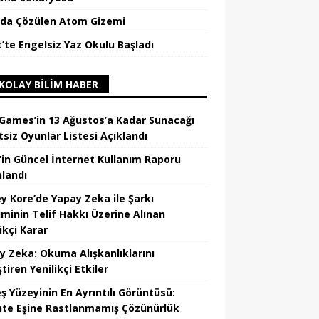
da Çözülen Atom Gizemi
t’te Engelsiz Yaz Okulu Başladı
KOLAY BILIM HABER
 Games’in 13 Ağustos’a Kadar Sunacağı
tsiz Oyunlar Listesi Açıklandı
’in Güncel İnternet Kullanım Raporu
nlandı
y Kore’de Yapay Zeka ile Şarkı
iminin Telif Hakkı Üzerine Alınan
ikçi Karar
y Zeka: Okuma Alışkanlıklarını
tiren Yenilikçi Etkiler
ş Yüzeyinin En Ayrıntılı Görüntüsü:
hte Eşine Rastlanmamış Çözünürlük