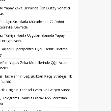
e Yapay Zeka Biriminde Üst Düzey Yönetici
ası
’de Aşırı Sıcaklarla Mücadelede 72 Robot
Görevlisi Devrede
x Türkiye Harita Uygulamalarında Yapay
 Entegrasyonu
n Başarılı Hiperspektral Uydu Deniz Fırlatma
yi
I’nin Yapay Zeka Modellerinde Çığır Açan
meler
r Hücrelerinin Bağışıklıktan Kaçış Stratejisi İlk
Çözüldü
cık Fiziğinin Tarihsel Evrimi ve Gelişim Süreci
, Telegram’ı Uyarısız Olarak App Store’dan
rdı