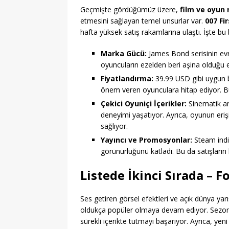
Geçmişte gördüğümüz üzere,
film ve oyun 
etmesini sağlayan temel unsurlar var.
007 Fi
hafta yüksek satış rakamlarına ulaştı. İşte bu
Marka Gücü:
James Bond serisinin evren
oyuncuların ezelden beri aşina olduğu ev
Fiyatlandırma:
39.99 USD gibi uygun b
önem veren oyunculara hitap ediyor. Bu f
Çekici Oyuniçi İçerikler:
Sinematik anl
deneyimi yaşatıyor. Ayrıca, oyunun erişile
sağlıyor.
Yayıncı ve Promosyonlar:
Steam indir
görünürlüğünü katladı. Bu da satışların
Listede İkinci Sırada – F
Ses getiren görsel efektleri ve açık dünya yar
oldukça popüler olmaya devam ediyor. Sezonluk
sürekli içerikte tutmayı başarıyor. Ayrıca, yeni