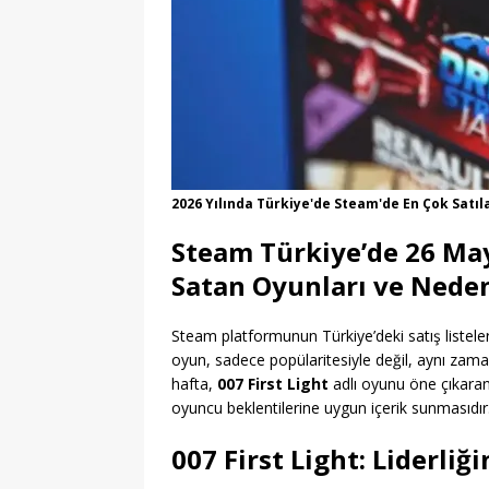
2026 Yılında Türkiye'de Steam'de En Çok Satıla
Steam Türkiye’de 26 May
Satan Oyunları ve Neden
Steam platformunun Türkiye’deki satış listeler
oyun, sadece popülaritesiyle değil, aynı zam
hafta,
007 First Light
adlı oyunu öne çıkaran
oyuncu beklentilerine uygun içerik sunmasıdır
007 First Light
: Liderli