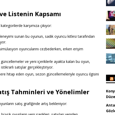
ve Listenin Kapsamı
 kategorilerde karşımıza çıkıyor:
deneyimi sunan bu oyunun, sadık oyuncu kitlesi tarafından
yor.
yle simülasyon oyuncularını cezbederken, erken erişim
i güncellemeler ve yeni içeriklerle ayakta kalan bu oyun,
stikrarlı satışlar gerçekleştiriyor.
lere hitap eden oyun, sezon güncellemeleriyle oyuncu ilgisini
Satış Tahminleri ve Yönelimler
Kony
Düze
yunların satış grafiğinde artış bekleniyor:
Anta
Gözl
 büyük oyunların yeni içerikleri, satışları yeniden