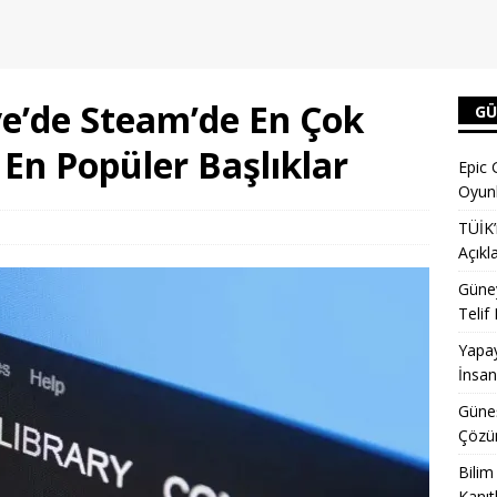
ye’de Steam’de En Çok
GÜ
 En Popüler Başlıklar
Epic 
Oyunl
TÜİK’
Açıkl
Güney
Telif
Yapay
İnsan
Güneş
Çözün
Bilim
Kanıt