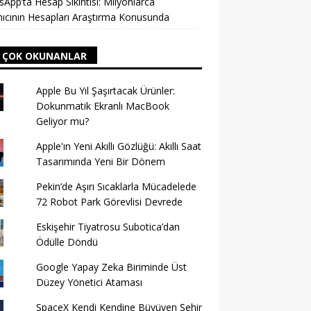
App’ta Hesap Sıkıntısı: Milyonlarca
nıcının Hesapları Araştırma Konusunda
 ÇOK OKUNANLAR
Apple Bu Yıl Şaşırtacak Ürünler:
Dokunmatik Ekranlı MacBook
Geliyor mu?
Apple'ın Yeni Akıllı Gözlüğü: Akıllı Saat
Tasarımında Yeni Bir Dönem
Pekin’de Aşırı Sıcaklarla Mücadelede
72 Robot Park Görevlisi Devrede
Eskişehir Tiyatrosu Subotica’dan
Ödülle Döndü
Google Yapay Zeka Biriminde Üst
Düzey Yönetici Ataması
SpaceX Kendi Kendine Büyüyen Şehir