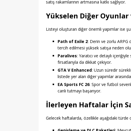
satış rakamlarının artmasına katkı sağlıyor.
Yükselen Diğer Oyunlar 
Listeyi oluşturan diğer önemli yapımlar ise şu
Path of Exile 2
: Derin ve zorlu ARPG 
tercih edilmesi yüksek satışa neden olu
Paralives
: Yaratıcı ve detaylı içeriği
fırsatlarıyla da dikkat çekiyor.
GTA V Enhanced
: Uzun süredir sürekl
listede yer alan diğer yapımlar arasında i
EA Sports FC 26
: Spor ve futbol seven
canlı tutmayı başarıyor.
İlerleyen Haftalar İçin 
Gelecek haftalarda, özellikle aşağıdaki türde o
Genişleme ve DLC Paketleri
: Mevcut