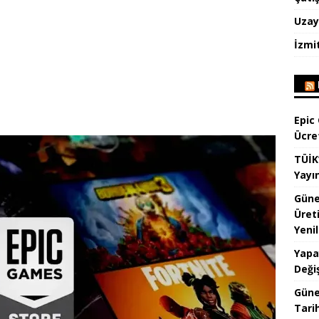
Uzay
İzmi
Epic
Ücre
TÜİK
Yayı
Güne
Üret
Yenil
Yapa
Değiş
Güne
Tari