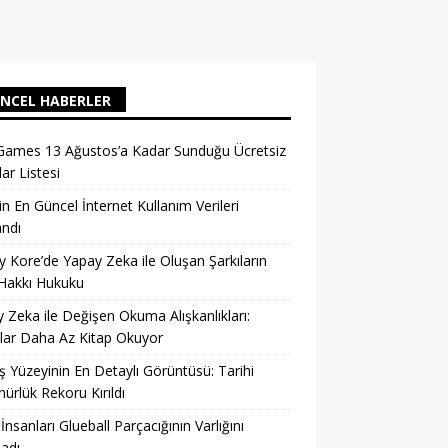
NCEL HABERLER
Games 13 Ağustos’a Kadar Sunduğu Ücretsiz
ar Listesi
in En Güncel İnternet Kullanım Verileri
andı
 Kore’de Yapay Zeka ile Oluşan Şarkıların
 Hakkı Hukuku
 Zeka ile Değişen Okuma Alışkanlıkları:
lar Daha Az Kitap Okuyor
 Yüzeyinin En Detaylı Görüntüsü: Tarihi
ürlük Rekoru Kırıldı
 İnsanları Glueball Parçacığının Varlığını
ladı