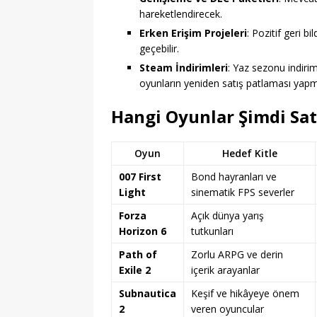
hareketlendirecek.
Erken Erişim Projeleri
: Pozitif geri b
geçebilir.
Steam İndirimleri
: Yaz sezonu indiri
oyunların yeniden satış patlaması yapm
Hangi Oyunlar Şimdi Sat
Oyun
Hedef Kitle
007 First
Bond hayranları ve
Light
sinematik FPS severler
Forza
Açık dünya yarış
Horizon 6
tutkunları
Path of
Zorlu ARPG ve derin
Exile 2
içerik arayanlar
Subnautica
Keşif ve hikâyeye önem
2
veren oyuncular