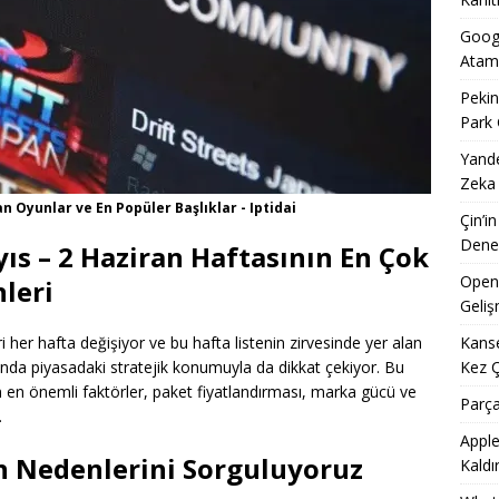
Googl
Atam
Pekin
Park 
Yande
Zeka
n Oyunlar ve En Popüler Başlıklar - Iptidai
Çin’i
Dene
ıs – 2 Haziran Haftasının En Çok
OpenA
leri
Geliş
Kanse
i her hafta değişiyor ve bu hafta listenin zirvesinde yer alan
Kez 
anda piyasadaki stratejik konumuyla da dikkat çekiyor. Bu
 en önemli faktörler, paket fiyatlandırması, marka gücü ve
Parça
.
Apple
ğin Nedenlerini Sorguluyoruz
Kaldı