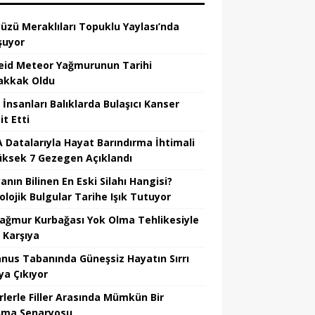
üzü Meraklıları Topuklu Yaylası’nda
şuyor
eid Meteor Yağmurunun Tarihi
kkak Oldu
 İnsanları Balıklarda Bulaşıcı Kanser
t Etti
 Datalarıyla Hayat Barındırma İhtimali
üksek 7 Gezegen Açıklandı
nın Bilinen En Eski Silahı Hangisi?
olojik Bulgular Tarihe Işık Tutuyor
Yağmur Kurbağası Yok Olma Tehlikesiyle
 Karşıya
nus Tabanında Güneşsiz Hayatın Sırrı
ya Çıkıyor
rlerle Filler Arasında Mümkün Bir
şma Senaryosu