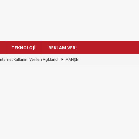
TEKNOLOJİ
REKLAM VER!
İnternet Kullanım Verileri Açıklandı
MANŞET
ay Zeka ile Oluşan Şarkıların Telif Hakkı Hukuku
MANŞET
ğişen Okuma Alışkanlıkları: İnsanlar Daha Az Kitap Okuyor
n Detaylı Görüntüsü: Tarihi Çözünürlük Rekoru Kırıldı
MANŞET
stos’a Kadar Sunduğu Ücretsiz Oyunlar Listesi
MANŞET