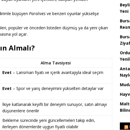
Beyl
Yeni
ildirimle büyüyen
Paralives
ve benzeri oyunlar yükselişe
Burs
Resm
mleri, popüler ve önceden listeden düşmüş ya da yeni çıkan
asına yol açar.
Burs
Ziya
ın Almalı?
Ordu
Yeni
Alma Tavsiyesi
Anta
Evet
– Lansman fiyatı ve içerik avantajıyla ideal seçim
Nayl
Muda
Evet
– Spor ve yarış deneyimini yükselten detaylar var
Hayv
Malt
İkiye katlanarak keyifli bir deneyim sunuyor, satın almayı
Bilin
düşünenlere önerilir
Bekleme sürecinde yeni güncellemeleri takip edin,
ilerleyen dönemlerde uygun fiyatlı olabilir