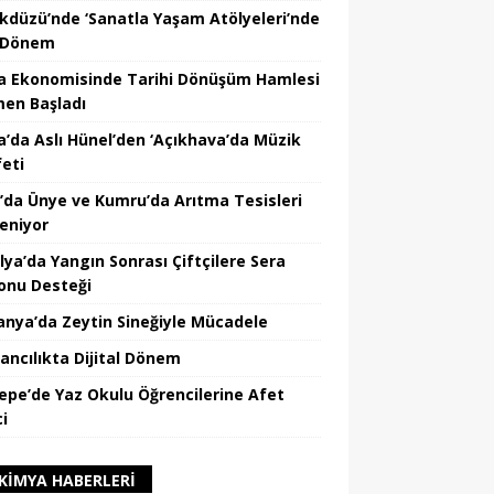
ikdüzü’nde ‘Sanatla Yaşam Atölyeleri’nde
 Dönem
a Ekonomisinde Tarihi Dönüşüm Hamlesi
en Başladı
a’da Aslı Hünel’den ‘Açıkhava’da Müzik
feti
’da Ünye ve Kumru’da Arıtma Tesisleri
leniyor
lya’da Yangın Sonrası Çiftçilere Sera
onu Desteği
nya’da Zeytin Sineğiyle Mücadele
ancılıkta Dijital Dönem
epe’de Yaz Okulu Öğrencilerine Afet
ci
KIMYA HABERLERI