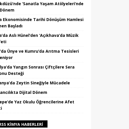
ikdüzü’nde ‘Sanatla Yaşam Atölyeleri’nde
 Dönem
a Ekonomisinde Tarihi Dönüşüm Hamlesi
en Başladı
a’da Aslı Hünel’den ‘Açıkhava’da Müzik
feti
’da Ünye ve Kumru’da Arıtma Tesisleri
leniyor
lya’da Yangın Sonrası Çiftçilere Sera
onu Desteği
nya’da Zeytin Sineğiyle Mücadele
ancılıkta Dijital Dönem
epe’de Yaz Okulu Öğrencilerine Afet
ci
KIMYA HABERLERI