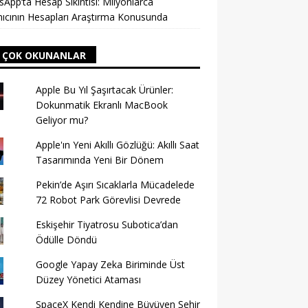
App’ta Hesap Sıkıntısı: Milyonlarca
nıcının Hesapları Araştırma Konusunda
 ÇOK OKUNANLAR
Apple Bu Yıl Şaşırtacak Ürünler:
Dokunmatik Ekranlı MacBook
Geliyor mu?
Apple'ın Yeni Akıllı Gözlüğü: Akıllı Saat
Tasarımında Yeni Bir Dönem
Pekin’de Aşırı Sıcaklarla Mücadelede
72 Robot Park Görevlisi Devrede
Eskişehir Tiyatrosu Subotica’dan
Ödülle Döndü
Google Yapay Zeka Biriminde Üst
Düzey Yönetici Ataması
SpaceX Kendi Kendine Büyüyen Şehir