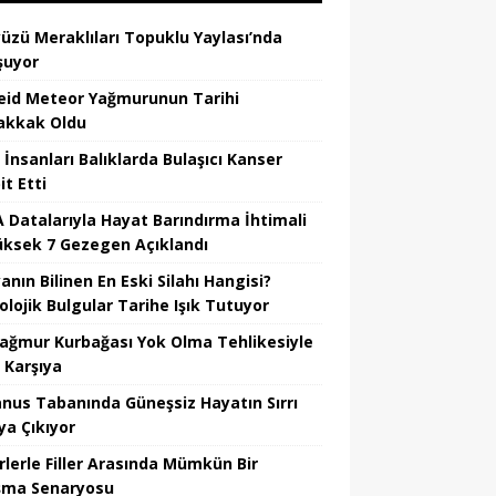
üzü Meraklıları Topuklu Yaylası’nda
şuyor
eid Meteor Yağmurunun Tarihi
kkak Oldu
 İnsanları Balıklarda Bulaşıcı Kanser
t Etti
 Datalarıyla Hayat Barındırma İhtimali
üksek 7 Gezegen Açıklandı
nın Bilinen En Eski Silahı Hangisi?
olojik Bulgular Tarihe Işık Tutuyor
Yağmur Kurbağası Yok Olma Tehlikesiyle
 Karşıya
nus Tabanında Güneşsiz Hayatın Sırrı
ya Çıkıyor
rlerle Filler Arasında Mümkün Bir
şma Senaryosu