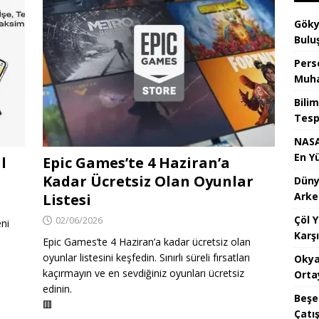
Göky
Bulu
Pers
Muha
Bilim
Tespi
NASA
En Y
l
Epic Games’te 4 Haziran’a
Kadar Ücretsiz Olan Oyunlar
Dünya
Arke
Listesi
Çöl 
02/06/2026
ni
Karşı
Epic Games’te 4 Haziran’a kadar ücretsiz olan
oyunlar listesini keşfedin. Sınırlı süreli fırsatları
Okya
kaçırmayın ve en sevdiğiniz oyunları ücretsiz
Orta
edinin.
Beşe
🟥
Çatı