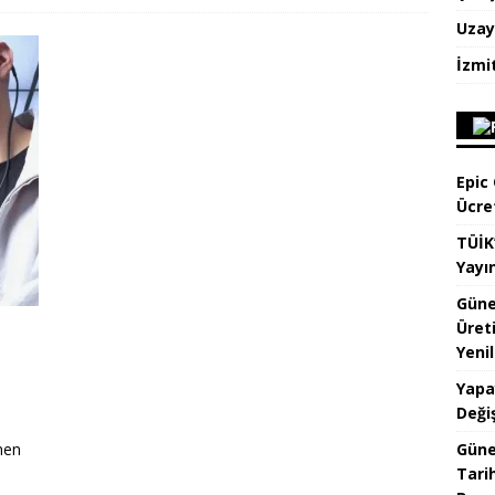
Uzay
İzmi
Epic
Ücre
TÜİK
Yayı
Güne
Üret
Yenil
Yapa
Değiş
emen
Güne
Tari