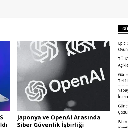
GÜ
Epic 
Oyunl
TÜİK’
Açıkl
Güney
Telif
Yapay
İnsan
Güneş
Çözün
PS
Japonya ve OpenAI Arasında
Bilim
ldı
Siber Güvenlik İşbirliği
Kanıt