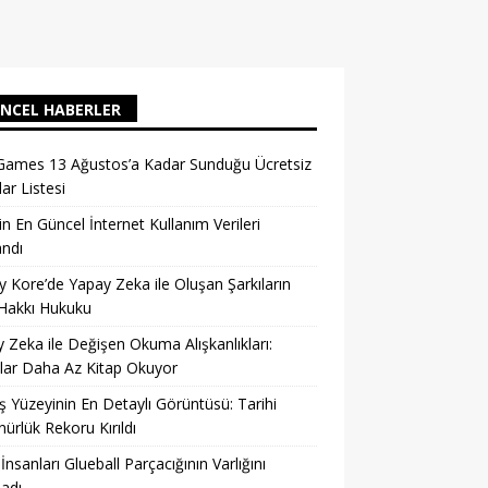
NCEL HABERLER
Games 13 Ağustos’a Kadar Sunduğu Ücretsiz
ar Listesi
in En Güncel İnternet Kullanım Verileri
andı
 Kore’de Yapay Zeka ile Oluşan Şarkıların
 Hakkı Hukuku
 Zeka ile Değişen Okuma Alışkanlıkları:
lar Daha Az Kitap Okuyor
 Yüzeyinin En Detaylı Görüntüsü: Tarihi
ürlük Rekoru Kırıldı
 İnsanları Glueball Parçacığının Varlığını
ladı