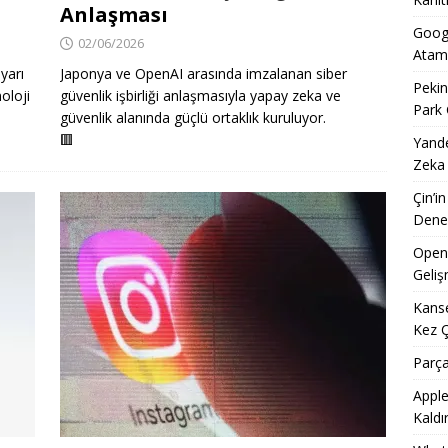
Anlaşması
Googl
02/06/2026
Atam
ayarı
Japonya ve OpenAI arasında imzalanan siber
Pekin
noloji
güvenlik işbirliği anlaşmasıyla yapay zeka ve
Park 
güvenlik alanında güçlü ortaklık kuruluyor.
🟥
Yande
Zeka
Çin’i
Dene
OpenA
Geliş
Kanse
Kez 
Parça
Apple
Kaldı