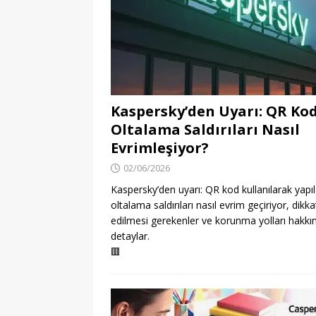
Kaspersky’den Uyarı: QR Ko
Oltalama Saldırıları Nasıl
Evrimleşiyor?
02/06/2026
Kaspersky’den uyarı: QR kod kullanılarak yapı
oltalama saldırıları nasıl evrim geçiriyor, dikka
edilmesi gerekenler ve korunma yolları hakkı
detaylar.
🟥