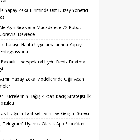
e Yapay Zeka Biriminde Üst Düzey Yönetici
ası
’de Aşırı Sıcaklarla Mücadelede 72 Robot
Görevlisi Devrede
x Türkiye Harita Uygulamalarında Yapay
 Entegrasyonu
n Başarılı Hiperspektral Uydu Deniz Fırlatma
yi
I’nin Yapay Zeka Modellerinde Çığır Açan
meler
r Hücrelerinin Bağışıklıktan Kaçış Stratejisi İlk
Çözüldü
cık Fiziğinin Tarihsel Evrimi ve Gelişim Süreci
, Telegram’ı Uyarısız Olarak App Store’dan
rdı