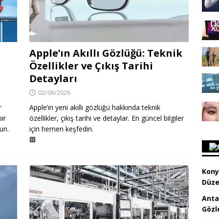
Apple’ın Akıllı Gözlüğü: Teknik
Özellikler ve Çıkış Tarihi
Detayları
02/06/2026
r
Apple’ın yeni akıllı gözlüğü hakkında teknik
ir
özellikler, çıkış tarihi ve detaylar. En güncel bilgiler
un.
için hemen keşfedin.
🟥
Kony
Düze
Anta
Gözl