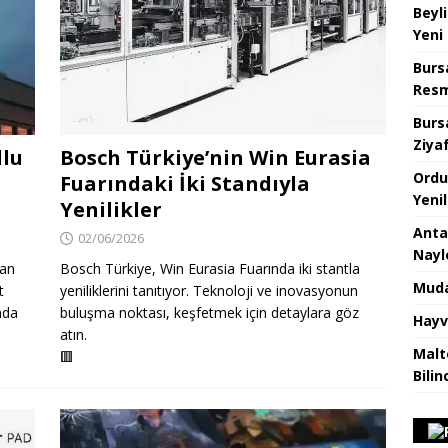
Beyl
Yeni
Burs
Resm
Burs
Ziya
dlu
Bosch Türkiye’nin Win Eurasia
Ordu
Fuarındaki İki Standıyla
Yeni
Yenilikler
Anta
02/06/2026
Nayl
lan
Bosch Türkiye, Win Eurasia Fuarında iki stantla
Muda
t
yeniliklerini tanıtıyor. Teknoloji ve inovasyonun
nda
buluşma noktası, keşfetmek için detaylara göz
Hayv
atın.
Malt
🟥
Bilin