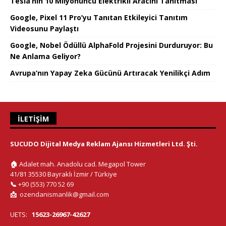
Tesla’nın 10 Milyonuncu Elektrikli Aracını Tanıtması
Google, Pixel 11 Pro’yu Tanıtan Etkileyici Tanıtım
Videosunu Paylaştı
Google, Nobel Ödüllü AlphaFold Projesini Durduruyor: Bu
Ne Anlama Geliyor?
Avrupa’nın Yapay Zeka Gücünü Artıracak Yenilikçi Adım
İLETIŞIM
SUCUDO Dijital Medya Reklam Ajansı Hizmetleri Ltd. Şti.
🏠
Adalet mah. Anadolu cad. Megapol Tower
41/81 35530 Bayraklı İzmir / Türkiye
📞
+90 (553) 770 52 69
📩
ozendanismanlik@gmail.com
UETS:
15623-26967-42627