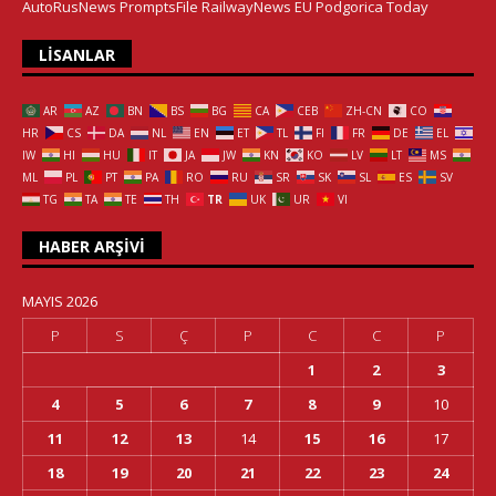
AutoRusNews
PromptsFile
RailwayNews EU
Podgorica Today
LISANLAR
AR
AZ
BN
BS
BG
CA
CEB
ZH-CN
CO
HR
CS
DA
NL
EN
ET
TL
FI
FR
DE
EL
IW
HI
HU
IT
JA
JW
KN
KO
LV
LT
MS
ML
PL
PT
PA
RO
RU
SR
SK
SL
ES
SV
TG
TA
TE
TH
TR
UK
UR
VI
HABER ARŞIVI
MAYIS 2026
P
S
Ç
P
C
C
P
1
2
3
4
5
6
7
8
9
10
11
12
13
14
15
16
17
18
19
20
21
22
23
24