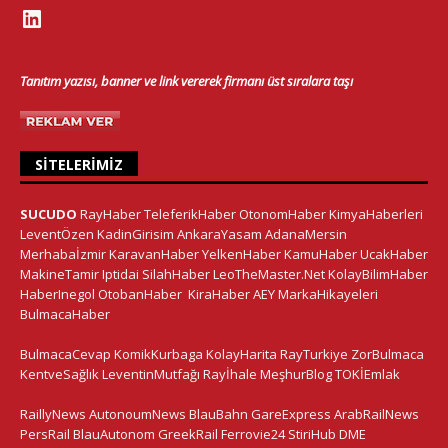
Tanıtım yazısı, banner ve link vererek firmanı üst sıralara taşı
SITELERIMIZ
SUCUDO
RayHaber
TeleferikHaber
OtonomHaber
KimyaHaberleri
LeventÖzen
KadinGirisim
AnkaraYasam
AdanaMersin
Merhabaİzmir
KaravanHaber
YelkenHaber
KamuHaber
UcakHaber
MakineTamir
Iptidai
SilahHaber
LeoTheMaster.Net
KolayBilimHaber
HaberInegol
OtobanHaber
KiraHaber
AEY
MarkaHikayeleri
BulmacaHaber
BulmacaCevap
KomikKurbaga
KolayHarita
RayTurkiye
ZorBulmaca
KentveSağlık
LeventinMutfağı
Rayİhale
MeşhurBlog
TOKİEmlak
RaillyNews
AutonoumNews
BlauBahn
GareExpress
ArabRailNews
PersRail
BlauAutonom
GreekRail
Ferrovie24
StiriHub
DME