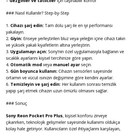
–
Gezginler ve tatilciler
için taşınabilir konfor
### Nasıl Kullanılır? Step-by-Step
1.
Cihazı şarj edin:
Tam dolu şarj ile en iyi performansı
yakalayın.
2.
Giyin:
Enseye yerleştirilen bluz veya yeleğin içine cihazı takın
ve yüksek yakalı kıyafetlerin altına yerleştirin.
3.
Uygulamayı açın:
Sony’nin özel uygulamasıyla bağlanın ve
sıcaklık ayarlarını kişisel tercihinize göre yapın.
4.
Otomatik mod
veya
manuel ayar
seçin.
5.
Gün boyunca kullanın:
Cihazın sensörleri sayesinde
ortamın ve vücut ısınızın değişimine göre kendini ayarlar.
6.
Temizleyin ve şarj edin:
Her kullanım sonrası temizlik
yapıp şarj etmek cihazın uzun ömürlü olmasını sağlar.
### Sonuç
Sony Reon Pocket Pro Plus
, kişisel konforu zirveye
çıkarırken, teknolojik gelişmeler sayesinde kullanımı oldukça
kolay hale getiriyor. Kullanıcıların özel ihtiyaçlarını karşılayan,