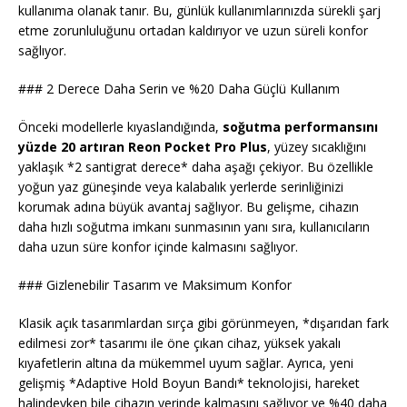
kullanıma olanak tanır. Bu, günlük kullanımlarınızda sürekli şarj
etme zorunluluğunu ortadan kaldırıyor ve uzun süreli konfor
sağlıyor.
### 2 Derece Daha Serin ve %20 Daha Güçlü Kullanım
Önceki modellerle kıyaslandığında,
soğutma performansını
yüzde 20 artıran Reon Pocket Pro Plus
, yüzey sıcaklığını
yaklaşık *2 santigrat derece* daha aşağı çekiyor. Bu özellikle
yoğun yaz güneşinde veya kalabalık yerlerde serinliğinizi
korumak adına büyük avantaj sağlıyor. Bu gelişme, cihazın
daha hızlı soğutma imkanı sunmasının yanı sıra, kullanıcıların
daha uzun süre konfor içinde kalmasını sağlıyor.
### Gizlenebilir Tasarım ve Maksimum Konfor
Klasik açık tasarımlardan sırça gibi görünmeyen, *dışarıdan fark
edilmesi zor* tasarımı ile öne çıkan cihaz, yüksek yakalı
kıyafetlerin altına da mükemmel uyum sağlar. Ayrıca, yeni
gelişmiş *Adaptive Hold Boyun Bandı* teknolojisi, hareket
halindeyken bile cihazın yerinde kalmasını sağlıyor ve %40 daha