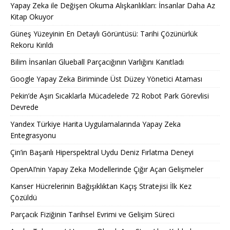
Yapay Zeka ile Değişen Okuma Alışkanlıkları: İnsanlar Daha Az
Kitap Okuyor
Güneş Yüzeyinin En Detaylı Görüntüsü: Tarihi Çözünürlük
Rekoru Kırıldı
Bilim İnsanları Glueball Parçacığının Varlığını Kanıtladı
Google Yapay Zeka Biriminde Üst Düzey Yönetici Ataması
Pekin’de Aşırı Sıcaklarla Mücadelede 72 Robot Park Görevlisi
Devrede
Yandex Türkiye Harita Uygulamalarında Yapay Zeka
Entegrasyonu
Çin’in Başarılı Hiperspektral Uydu Deniz Fırlatma Deneyi
OpenAI’nin Yapay Zeka Modellerinde Çığır Açan Gelişmeler
Kanser Hücrelerinin Bağışıklıktan Kaçış Stratejisi İlk Kez
Çözüldü
Parçacık Fiziğinin Tarihsel Evrimi ve Gelişim Süreci