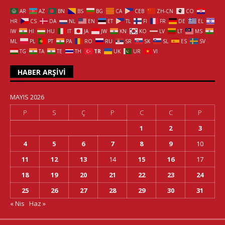
AR
AZ
BN
BS
BG
CA
CEB
ZH-CN
CO
HR
CS
DA
NL
EN
ET
TL
FI
FR
DE
EL
IW
HI
HU
IT
JA
JW
KN
KO
LV
LT
MS
ML
PL
PT
PA
RO
RU
SR
SK
SL
ES
SV
TG
TA
TE
TH
TR
UK
UR
VI
HABER ARŞIVI
MAYIS 2026
P
S
Ç
P
C
C
P
1
2
3
4
5
6
7
8
9
10
11
12
13
14
15
16
17
18
19
20
21
22
23
24
25
26
27
28
29
30
31
« Nis
Haz »