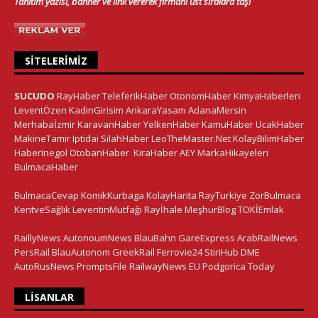
Tanıtım yazısı, banner ve link vererek firmanı üst sıralara taşı
SITELERIMIZ
SUCUDO
RayHaber
TeleferikHaber
OtonomHaber
KimyaHaberleri
LeventÖzen
KadinGirisim
AnkaraYasam
AdanaMersin
Merhabaİzmir
KaravanHaber
YelkenHaber
KamuHaber
UcakHaber
MakineTamir
Iptidai
SilahHaber
LeoTheMaster.Net
KolayBilimHaber
HaberInegol
OtobanHaber
KiraHaber
AEY
MarkaHikayeleri
BulmacaHaber
BulmacaCevap
KomikKurbaga
KolayHarita
RayTurkiye
ZorBulmaca
KentveSağlık
LeventinMutfağı
Rayİhale
MeşhurBlog
TOKİEmlak
RaillyNews
AutonoumNews
BlauBahn
GareExpress
ArabRailNews
PersRail
BlauAutonom
GreekRail
Ferrovie24
StiriHub
DME
AutoRusNews
PromptsFile
RailwayNews EU
Podgorica Today
LISANLAR