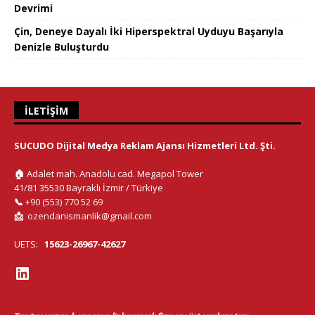
Devrimi
Çin, Deneye Dayalı İki Hiperspektral Uyduyu Başarıyla
Denizle Buluşturdu
İLETIŞIM
SUCUDO Dijital Medya Reklam Ajansı Hizmetleri Ltd. Şti.
🏠
Adalet mah. Anadolu cad. Megapol Tower
41/81 35530 Bayraklı İzmir / Türkiye
📞
+90 (553) 770 52 69
📩
ozendanismanlik@gmail.com
UETS:
15623-26967-42627