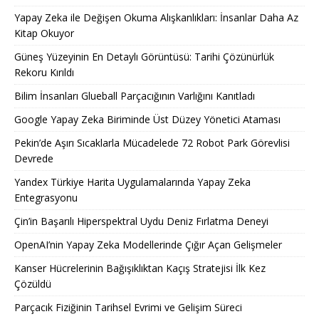
Yapay Zeka ile Değişen Okuma Alışkanlıkları: İnsanlar Daha Az
Kitap Okuyor
Güneş Yüzeyinin En Detaylı Görüntüsü: Tarihi Çözünürlük
Rekoru Kırıldı
Bilim İnsanları Glueball Parçacığının Varlığını Kanıtladı
Google Yapay Zeka Biriminde Üst Düzey Yönetici Ataması
Pekin’de Aşırı Sıcaklarla Mücadelede 72 Robot Park Görevlisi
Devrede
Yandex Türkiye Harita Uygulamalarında Yapay Zeka
Entegrasyonu
Çin’in Başarılı Hiperspektral Uydu Deniz Fırlatma Deneyi
OpenAI’nin Yapay Zeka Modellerinde Çığır Açan Gelişmeler
Kanser Hücrelerinin Bağışıklıktan Kaçış Stratejisi İlk Kez
Çözüldü
Parçacık Fiziğinin Tarihsel Evrimi ve Gelişim Süreci