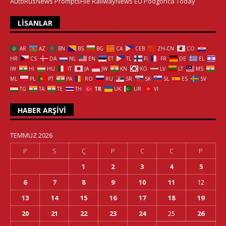
AutoRusNews
PromptsFile
RailwayNews EU
Podgorica Today
LISANLAR
AR
AZ
BN
BS
BG
CA
CEB
ZH-CN
CO
HR
CS
DA
NL
EN
ET
TL
FI
FR
DE
EL
IW
HI
HU
IT
JA
JW
KN
KO
LV
LT
MS
ML
PL
PT
PA
RO
RU
SR
SK
SL
ES
SV
TG
TA
TE
TH
TR
UK
UR
VI
HABER ARŞIVI
TEMMUZ 2026
P
S
Ç
P
C
C
P
1
2
3
4
5
6
7
8
9
10
11
12
13
14
15
16
17
18
19
20
21
22
23
24
25
26