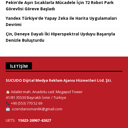
Pekin’de Aşırı Sıcaklarla Mücadele İçin 72 Robot Park
Görevlisi Göreve Başladı
Yandex Türkiye’de Yapay Zeka ile Harita Uygulamaları
Devrimi
Çin, Deneye Dayalı İki Hiperspektral Uyduyu Başarıyla
Denizle Buluşturdu
İLETIŞIM
SUCUDO Dijital Medya Reklam Ajansı Hizmetleri Ltd. Şti.
Adalet mah. Anadolu cad. Megapol Tower
41/81 35530 Bayraklı İzmir / Türkiye
+90 (553) 770 52 69
ozendanismanlik@gmail.com
UETS:
15623-26967-42627