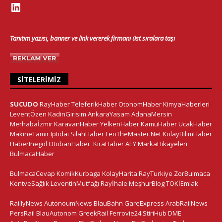
Tanıtım yazısı, banner ve link vererek firmanı üst sıralara taşı
SITELERIMIZ
SUCUDO
RayHaber
TeleferikHaber
OtonomHaber
KimyaHaberleri
LeventÖzen
KadinGirisim
AnkaraYasam
AdanaMersin
Merhabaİzmir
KaravanHaber
YelkenHaber
KamuHaber
UcakHaber
MakineTamir
Iptidai
SilahHaber
LeoTheMaster.Net
KolayBilimHaber
HaberInegol
OtobanHaber
KiraHaber
AEY
MarkaHikayeleri
BulmacaHaber
BulmacaCevap
KomikKurbaga
KolayHarita
RayTurkiye
ZorBulmaca
KentveSağlık
LeventinMutfağı
Rayİhale
MeşhurBlog
TOKİEmlak
RaillyNews
AutonoumNews
BlauBahn
GareExpress
ArabRailNews
PersRail
BlauAutonom
GreekRail
Ferrovie24
StiriHub
DME