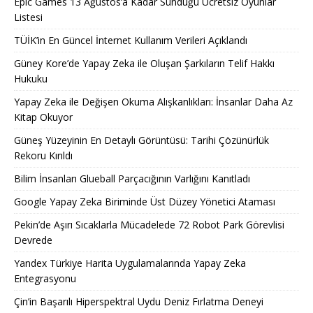
Epic Games 13 Ağustos’a Kadar Sunduğu Ücretsiz Oyunlar
Listesi
TÜİK’in En Güncel İnternet Kullanım Verileri Açıklandı
Güney Kore’de Yapay Zeka ile Oluşan Şarkıların Telif Hakkı
Hukuku
Yapay Zeka ile Değişen Okuma Alışkanlıkları: İnsanlar Daha Az
Kitap Okuyor
Güneş Yüzeyinin En Detaylı Görüntüsü: Tarihi Çözünürlük
Rekoru Kırıldı
Bilim İnsanları Glueball Parçacığının Varlığını Kanıtladı
Google Yapay Zeka Biriminde Üst Düzey Yönetici Ataması
Pekin’de Aşırı Sıcaklarla Mücadelede 72 Robot Park Görevlisi
Devrede
Yandex Türkiye Harita Uygulamalarında Yapay Zeka
Entegrasyonu
Çin’in Başarılı Hiperspektral Uydu Deniz Fırlatma Deneyi