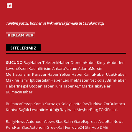
Tanıtım yazısı, banner ve link vererek firmanı üst sıralara taşı
SITELERIMIZ
SUCUDO
RayHaber
TeleferikHaber
OtonomHaber
KimyaHaberleri
LeventÖzen
KadinGirisim
AnkaraYasam
AdanaMersin
Merhabaİzmir
KaravanHaber
YelkenHaber
KamuHaber
UcakHaber
MakineTamir
Iptidai
SilahHaber
LeoTheMaster.Net
KolayBilimHaber
HaberInegol
OtobanHaber
KiraHaber
AEY
MarkaHikayeleri
BulmacaHaber
BulmacaCevap
KomikKurbaga
KolayHarita
RayTurkiye
ZorBulmaca
KentveSağlık
LeventinMutfağı
Rayİhale
MeşhurBlog
TOKİEmlak
RaillyNews
AutonoumNews
BlauBahn
GareExpress
ArabRailNews
PersRail
BlauAutonom
GreekRail
Ferrovie24
StiriHub
DME