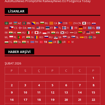
AutoRusNews
PromptsFile
RailwayNews EU
Podgorica Today
LISANLAR
AR
AZ
BN
BS
BG
CA
CEB
ZH-CN
CO
HR
CS
DA
NL
EN
ET
TL
FI
FR
DE
EL
IW
HI
HU
IT
JA
JW
KN
KO
LV
LT
MS
ML
PL
PT
PA
RO
RU
SR
SK
SL
ES
SV
TG
TA
TE
TH
TR
UK
UR
VI
HABER ARŞIVI
ŞUBAT 2026
P
S
Ç
P
C
C
P
1
2
3
4
5
6
7
8
9
10
11
12
13
14
15
16
17
18
19
20
21
22