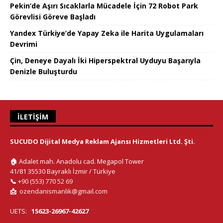
Pekin’de Aşırı Sıcaklarla Mücadele İçin 72 Robot Park
Görevlisi Göreve Başladı
Yandex Türkiye’de Yapay Zeka ile Harita Uygulamaları
Devrimi
Çin, Deneye Dayalı İki Hiperspektral Uyduyu Başarıyla
Denizle Buluşturdu
İLETIŞIM
SUCUDO Dijital Medya Reklam Ajansı Hizmetleri Ltd. Şti.
🏠
Adalet mah. Anadolu cad. Megapol Tower
41/81 35530 Bayraklı İzmir / Türkiye
📞
+90 (553) 770 52 69
📩
ozendanismanlik@gmail.com
UETS:
15623-26967-42627