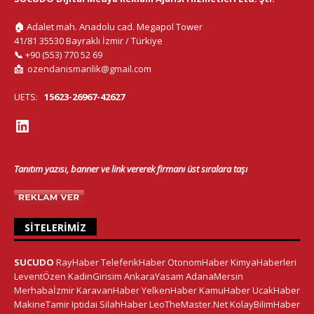
🏠
Adalet mah. Anadolu cad. Megapol Tower
41/81 35530 Bayraklı İzmir / Türkiye
📞
+90 (553) 770 52 69
📩
ozendanismanlik@gmail.com
UETS:
15623-26967-42627
Tanıtım yazısı, banner ve link vererek firmanı üst sıralara taşı
SITELERIMIZ
SUCUDO
RayHaber
TeleferikHaber
OtonomHaber
KimyaHaberleri
LeventÖzen
KadinGirisim
AnkaraYasam
AdanaMersin
Merhabaİzmir
KaravanHaber
YelkenHaber
KamuHaber
UcakHaber
MakineTamir
Iptidai
SilahHaber
LeoTheMaster.Net
KolayBilimHaber