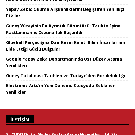
Yapay Zeka: Okuma Alışkanlıklarını Değiştiren Yenilikçi
Etkiler
Güneş Yüzeyinin En Ayrıntılı Görüntüsü: Tarihte Eşine
Rastlanmamış Çözünürlük Başarıldı
Glueball Parçacığına Dair Kesin Kanıt: Bilim İnsanlarının
Elde Ettiği Güçlü Bulgular
Google Yapay Zeka Departmanında Üst Düzey Atama
Yenilikleri
Güneş Tutulması Tarihleri ve Türkiye’den Görülebilirliği
Electronic Arts’ın Yeni Dönemi: Stüdyoda Beklenen
Yenilikler
İLETIŞIM
SUCUDO Dijital Medya Reklam Ajansı Hizmetleri Ltd. Şti.