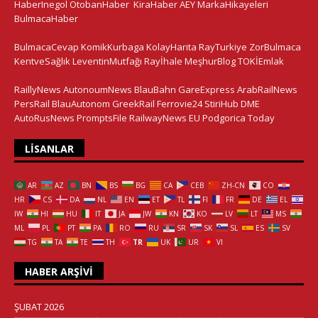
HaberInegol
OtobanHaber
KiraHaber
AEY
MarkaHikayeleri
BulmacaHaber
BulmacaCevap
KomikKurbaga
KolayHarita
RayTurkiye
ZorBulmaca
KentveSağlık
LeventinMutfağı
Rayİhale
MeşhurBlog
TOKİEmlak
RaillyNews
AutonoumNews
BlauBahn
GareExpress
ArabRailNews
PersRail
BlauAutonom
GreekRail
Ferrovie24
StiriHub
DME
AutoRusNews
PromptsFile
RailwayNews EU
Podgorica Today
LISANLAR
AR
AZ
BN
BS
BG
CA
CEB
ZH-CN
CO
HR
CS
DA
NL
EN
ET
TL
FI
FR
DE
EL
IW
HI
HU
IT
JA
JW
KN
KO
LV
LT
MS
ML
PL
PT
PA
RO
RU
SR
SK
SL
ES
SV
TG
TA
TE
TH
TR
UK
UR
VI
HABER ARŞIVI
ŞUBAT 2026