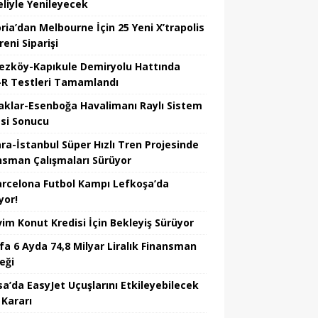
liyle Yenileyecek
ria’dan Melbourne İçin 25 Yeni X’trapolis
reni Siparişi
ezköy-Kapıkule Demiryolu Hattında
R Testleri Tamamlandı
aklar-Esenboğa Havalimanı Raylı Sistem
esi Sonucu
ra-İstanbul Süper Hızlı Tren Projesinde
nsman Çalışmaları Sürüyor
arcelona Futbol Kampı Lefkoşa’da
yor!
vim Konut Kredisi İçin Bekleyiş Sürüyor
fa 6 Ayda 74,8 Milyar Liralık Finansman
eği
sa’da EasyJet Uçuşlarını Etkileyebilecek
 Kararı