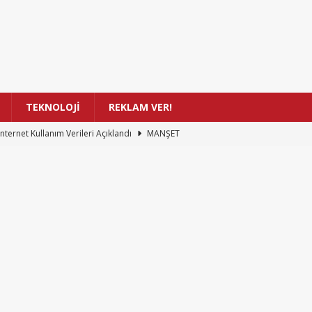
TEKNOLOJİ
REKLAM VER!
İnternet Kullanım Verileri Açıklandı
MANŞET
ay Zeka ile Oluşan Şarkıların Telif Hakkı Hukuku
MANŞET
ğişen Okuma Alışkanlıkları: İnsanlar Daha Az Kitap Okuyor
n Detaylı Görüntüsü: Tarihi Çözünürlük Rekoru Kırıldı
MANŞET
stos’a Kadar Sunduğu Ücretsiz Oyunlar Listesi
MANŞET