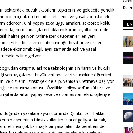
Whats
Kulla
, sektördeki büyük aktörlerin tepkilerini ve geleceğe yönelik
olojinin içerik üretimindeki etkilerini ve yasal zorlukları ele
am ederken, Çinli yapay zeka uygulamaları, sektörde köklü
EN
durumda, hem sanatçıların haklarını koruma yolları hem de
elik haline geliyor. Online içerik tüketenler, en yeni
onelleri ise bu teknolojinin sunduğu fırsatlar ve riskler
sadece ekonomik değil, aynı zamanda etik ve yasal
r mesele haline geliyor.
oğrudan çatışma, aslında teknolojinin sınırlarını ve hukuki
diği yeni uygulama, büyük veri analizleri ve makine öğrenimi
ni ve dizilerini izinsiz şekilde alıp, yeniden üretmeye başlıyor.
dığı ise tartışma konusu. Özellikle Hollywood’un kültürel ve
on yıllarda artan yapay zeka ve otomasyon teknolojileriyle
.
doğrudan yasalara aykırı durumda. Çünkü, telif hakları
lerinin eserlerinin izinsiz kullanılmasını engelliyor. Ancak,
ar üretmesi çok karmaşık bir yasal alanı da beraberinde
lcisi, bu noktada yeni yasal düzenlemelerin kaçınılmaz