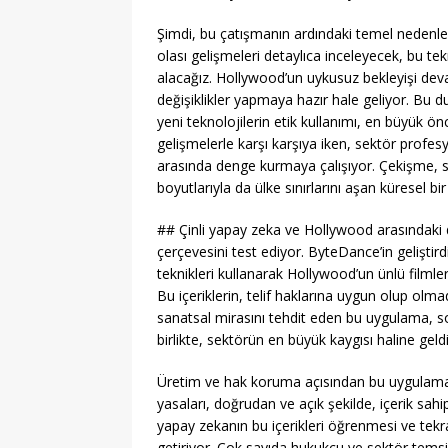
Şimdi, bu çatışmanın ardındaki temel nedenleri
olası gelişmeleri detaylıca inceleyecek, bu tekn
alacağız. Hollywood’un uykusuz bekleyişi dev
değişiklikler yapmaya hazır hale geliyor. Bu 
yeni teknolojilerin etik kullanımı, en büyük önc
gelişmelerle karşı karşıya iken, sektör profesy
arasında denge kurmaya çalışıyor. Çekişme, 
boyutlarıyla da ülke sınırlarını aşan küresel bi
## Çinli yapay zeka ve Hollywood arasındaki d
çerçevesini test ediyor. ByteDance’in geliştir
teknikleri kullanarak Hollywood’un ünlü filmleri
Bu içeriklerin, telif haklarına uygun olup olma
sanatsal mirasını tehdit eden bu uygulama, s
birlikte, sektörün en büyük kaygısı haline geldi
Üretim ve hak koruma açısından bu uygulama, 
yasaları, doğrudan ve açık şekilde, içerik sahip
yapay zekanın bu içerikleri öğrenmesi ve tekr
getiriyor. Çok sayıda hukukçu ve sektör temsi