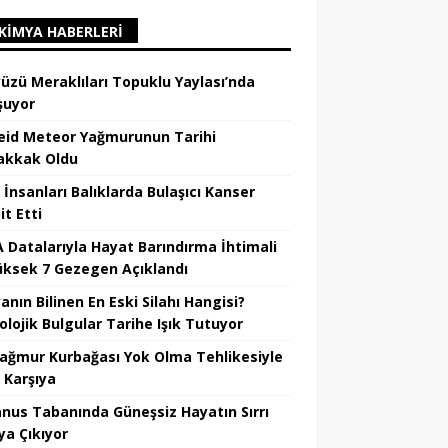
KIMYA HABERLERI
üzü Meraklıları Topuklu Yaylası’nda
şuyor
eid Meteor Yağmurunun Tarihi
kkak Oldu
 İnsanları Balıklarda Bulaşıcı Kanser
t Etti
 Datalarıyla Hayat Barındırma İhtimali
üksek 7 Gezegen Açıklandı
nın Bilinen En Eski Silahı Hangisi?
olojik Bulgular Tarihe Işık Tutuyor
Yağmur Kurbağası Yok Olma Tehlikesiyle
 Karşıya
nus Tabanında Güneşsiz Hayatın Sırrı
ya Çıkıyor