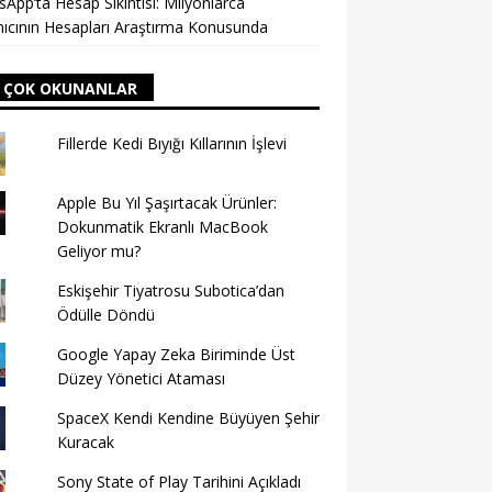
App’ta Hesap Sıkıntısı: Milyonlarca
nıcının Hesapları Araştırma Konusunda
 ÇOK OKUNANLAR
Fillerde Kedi Bıyığı Kıllarının İşlevi
Apple Bu Yıl Şaşırtacak Ürünler:
Dokunmatik Ekranlı MacBook
Geliyor mu?
Eskişehir Tiyatrosu Subotica’dan
Ödülle Döndü
Google Yapay Zeka Biriminde Üst
Düzey Yönetici Ataması
SpaceX Kendi Kendine Büyüyen Şehir
Kuracak
Sony State of Play Tarihini Açıkladı