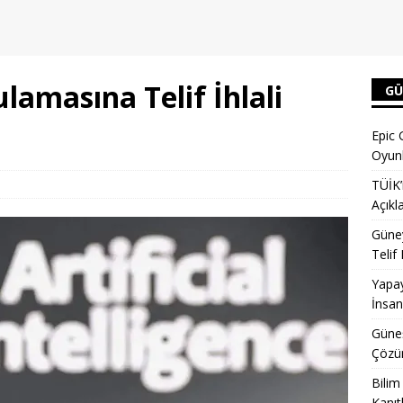
amasına Telif İhlali
GÜ
Epic 
Oyunl
TÜİK’
Açıkl
Güney
Telif
Yapay
İnsan
Güneş
Çözün
Bilim
Kanıt