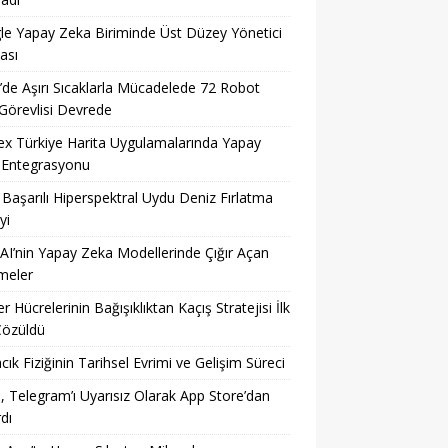
e Yapay Zeka Biriminde Üst Düzey Yönetici
ası
’de Aşırı Sıcaklarla Mücadelede 72 Robot
Görevlisi Devrede
x Türkiye Harita Uygulamalarında Yapay
 Entegrasyonu
n Başarılı Hiperspektral Uydu Deniz Fırlatma
yi
I’nin Yapay Zeka Modellerinde Çığır Açan
meler
r Hücrelerinin Bağışıklıktan Kaçış Stratejisi İlk
Çözüldü
cık Fiziğinin Tarihsel Evrimi ve Gelişim Süreci
, Telegram’ı Uyarısız Olarak App Store’dan
rdı