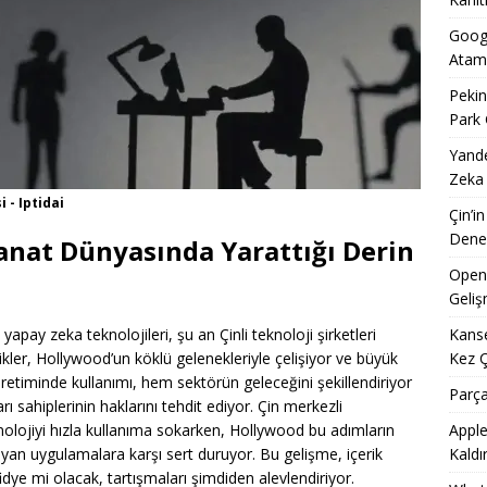
Googl
Atam
Pekin
Park 
Yande
Zeka
 - Iptidai
Çin’i
Dene
Sanat Dünyasında Yarattığı Derin
OpenA
Geliş
Kanse
pay zeka teknolojileri, şu an Çinli teknoloji şirketleri
Kez 
kler, Hollywood’un köklü gelenekleriyle çelişiyor ve büyük
üretiminde kullanımı, hem sektörün geleceğini şekillendiriyor
Parça
rı sahiplerinin haklarını tehdit ediyor. Çin merkezli
Apple
knolojiyi hızla kullanıma sokarken, Hollywood bu adımların
Kaldı
layan uygulamalara karşı sert duruyor. Bu gelişme, içerik
fidye mi olacak, tartışmaları şimdiden alevlendiriyor.