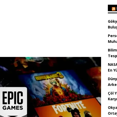
Göky
Bulu
Pers
Muha
Bilim
Tespi
NASA
En Y
Dünya
Arke
Çöl 
Karşı
Okya
Orta