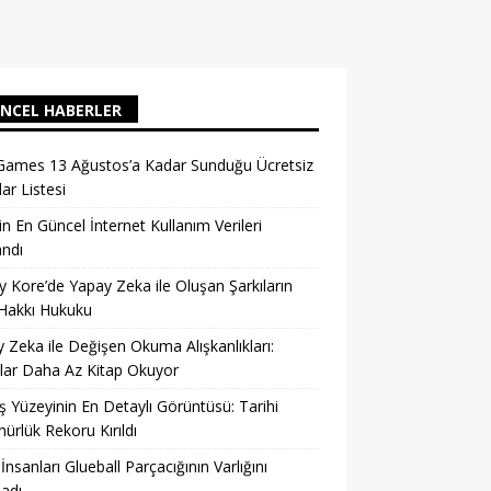
NCEL HABERLER
Games 13 Ağustos’a Kadar Sunduğu Ücretsiz
ar Listesi
in En Güncel İnternet Kullanım Verileri
andı
 Kore’de Yapay Zeka ile Oluşan Şarkıların
 Hakkı Hukuku
 Zeka ile Değişen Okuma Alışkanlıkları:
lar Daha Az Kitap Okuyor
 Yüzeyinin En Detaylı Görüntüsü: Tarihi
ürlük Rekoru Kırıldı
 İnsanları Glueball Parçacığının Varlığını
ladı