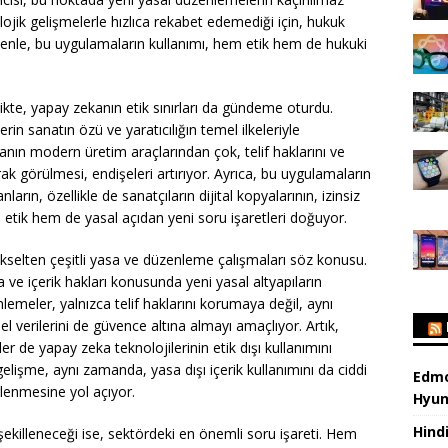
ojik gelişmelerle hızlıca rekabet edemediği için, hukuk
denle, bu uygulamaların kullanımı, hem etik hem de hukuki
ikte, yapay zekanın etik sınırları da gündeme oturdu.
in sanatın özü ve yaratıcılığın temel ilkeleriyle
nın modern üretim araçlarından çok, telif haklarını ve
arak görülmesi, endişeleri artırıyor. Ayrıca, bu uygulamaların
arın, özellikle de sanatçıların dijital kopyalarının, izinsiz
m etik hem de yasal açıdan yeni soru işaretleri doğuyor.
kselten çeşitli yasa ve düzenleme çalışmaları söz konusu.
a ve içerik hakları konusunda yeni yasal altyapıların
lemeler, yalnızca telif haklarını korumaya değil, aynı
isel verilerini de güvence altına almayı amaçlıyor. Artık,
r de yapay zeka teknolojilerinin etik dışı kullanımını
elişme, aynı zamanda, yasa dışı içerik kullanımını da ciddi
Edmo
rlenmesine yol açıyor.
Hyun
Hind
ekilleneceği ise, sektördeki en önemli soru işareti. Hem