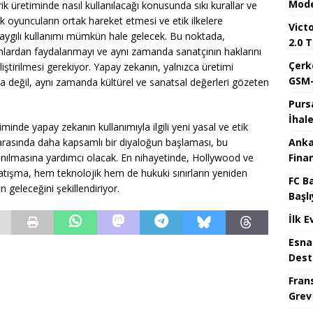
Mode
k üretiminde nasıl kullanılacağı konusunda sıkı kurallar ve
yük oyuncuların ortak hareket etmesi ve etik ilkelere
Victo
saygılı kullanımı mümkün hale gelecek. Bu noktada,
2.0 T
onlardan faydalanmayı ve aynı zamanda sanatçının haklarını
Çerk
tirilmesi gerekiyor. Yapay zekanın, yalnızca üretimi
GSM-
a değil, aynı zamanda kültürel ve sanatsal değerleri gözeten
Purs
İhal
iminde yapay zekanın kullanımıyla ilgili yeni yasal ve etik
Anka
r arasında daha kapsamlı bir diyaloğun başlaması, bu
Fina
llanılmasına yardımcı olacak. En nihayetinde, Hollywood ve
atışma, hem teknolojik hem de hukuki sınırların yeniden
FC B
n geleceğini şekillendiriyor.
Başlı
İlk E
Esna
Dest
Fran
Grev