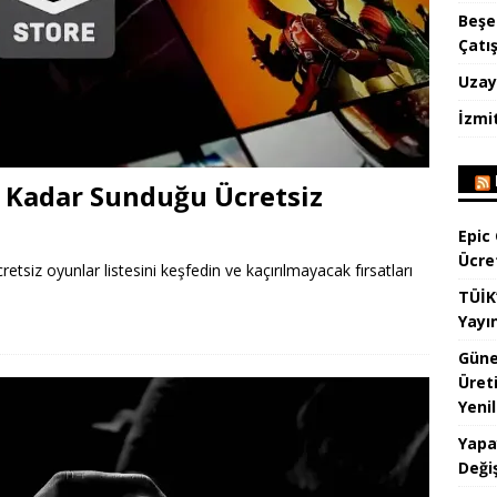
Beşe
Çatı
Uzay
İzmi
 Kadar Sunduğu Ücretsiz
Epic
Ücre
siz oyunlar listesini keşfedin ve kaçırılmayacak fırsatları
TÜİK
Yayı
Güne
Üret
Yenil
Yapa
Değiş