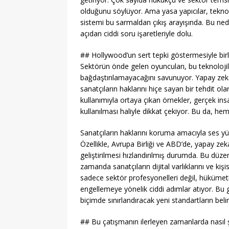
olduğunu söylüyor. Ama yasa yapıcılar, teknol
sistemi bu sarmaldan çıkış arayışında. Bu ne
açıdan ciddi soru işaretleriyle dolu.
## Hollywood’un sert tepki göstermesiyle birl
Sektörün önde gelen oyuncuları, bu teknolojiler
bağdaştırılamayacağını savunuyor. Yapay zeka
sanatçıların haklarını hiçe sayan bir tehdit ol
kullanımıyla ortaya çıkan örnekler, gerçek insanl
kullanılması haliyle dikkat çekiyor. Bu da, he
Sanatçıların haklarını koruma amacıyla ses yü
Özellikle, Avrupa Birliği ve ABD’de, yapay zek
geliştirilmesi hızlandırılmış durumda. Bu düzen
zamanda sanatçıların dijital varlıklarını ve kiş
sadece sektör profesyonelleri değil, hükümetle
engellemeye yönelik ciddi adımlar atıyor. Bu g
biçimde sınırlandıracak yeni standartların beli
## Bu çatışmanın ilerleyen zamanlarda nasıl ş