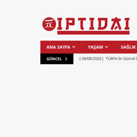
ANA SAYFA
YAŞAM
SAĞLIK
[ 06/08/2026 ]
TÜİK’in En Güncel 
GÜNCEL
[ 06/08/2026 ]
Güney Kore’de Yap
[ 06/08/2026 ]
Yapay Zeka ile De
MANŞET
[ 06/08/2026 ]
Güneş Yüzeyinin E
[ 06/08/2026 ]
Epic Games 13 Ağu