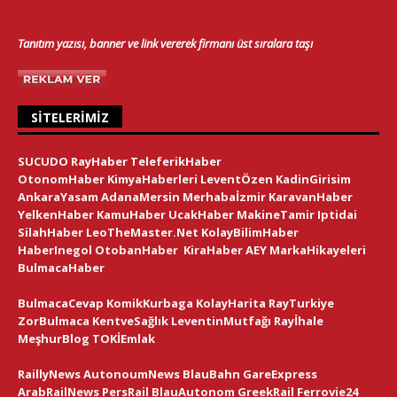
Tanıtım yazısı, banner ve link vererek firmanı üst sıralara taşı
SITELERIMIZ
SUCUDO
RayHaber
TeleferikHaber
OtonomHaber
KimyaHaberleri
LeventÖzen
KadinGirisim
AnkaraYasam
AdanaMersin
Merhabaİzmir
KaravanHaber
YelkenHaber
KamuHaber
UcakHaber
MakineTamir
Iptidai
SilahHaber
LeoTheMaster.Net
KolayBilimHaber
HaberInegol
OtobanHaber
KiraHaber
AEY
MarkaHikayeleri
BulmacaHaber
BulmacaCevap
KomikKurbaga
KolayHarita
RayTurkiye
ZorBulmaca
KentveSağlık
LeventinMutfağı
Rayİhale
MeşhurBlog
TOKİEmlak
RaillyNews
AutonoumNews
BlauBahn
GareExpress
ArabRailNews
PersRail
BlauAutonom
GreekRail
Ferrovie24