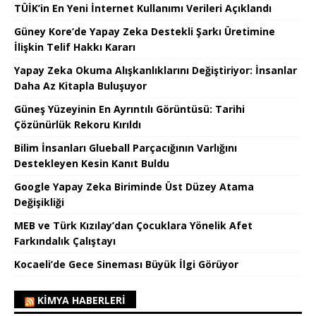
TÜİK’in En Yeni İnternet Kullanımı Verileri Açıklandı
Güney Kore’de Yapay Zeka Destekli Şarkı Üretimine
İlişkin Telif Hakkı Kararı
Yapay Zeka Okuma Alışkanlıklarını Değiştiriyor: İnsanlar
Daha Az Kitapla Buluşuyor
Güneş Yüzeyinin En Ayrıntılı Görüntüsü: Tarihi
Çözünürlük Rekoru Kırıldı
Bilim İnsanları Glueball Parçacığının Varlığını
Destekleyen Kesin Kanıt Buldu
Google Yapay Zeka Biriminde Üst Düzey Atama
Değişikliği
MEB ve Türk Kızılay’dan Çocuklara Yönelik Afet
Farkındalık Çalıştayı
Kocaeli’de Gece Sineması Büyük İlgi Görüyor
KIMYA HABERLERI