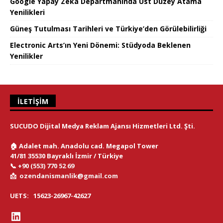
Google Yapay Zeka Departmanında Üst Düzey Atama
Yenilikleri
Güneş Tutulması Tarihleri ve Türkiye’den Görülebilirliği
Electronic Arts’ın Yeni Dönemi: Stüdyoda Beklenen
Yenilikler
İLETIŞIM
SUCUDO Dijital Medya Reklam Ajansı Hizmetleri Ltd. Şti.
🏠
Adalet mah. Anadolu cad. Megapol Tower
41/81 35530 Bayraklı İzmir / Türkiye
📞
+90 (553) 770 52 69
📩
ozendanismanlik@gmail.com
UETS:
15623-26967-42627