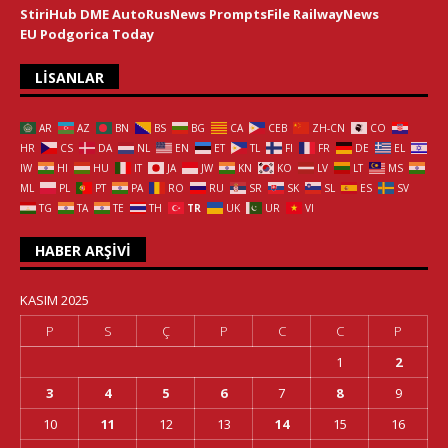
StiriHub
DME
AutoRusNews
PromptsFile
RailwayNews
EU
Podgorica Today
LISANLAR
AR
AZ
BN
BS
BG
CA
CEB
ZH-CN
CO
HR
CS
DA
NL
EN
ET
TL
FI
FR
DE
EL
IW
HI
HU
IT
JA
JW
KN
KO
LV
LT
MS
ML
PL
PT
PA
RO
RU
SR
SK
SL
ES
SV
TG
TA
TE
TH
TR
UK
UR
VI
HABER ARŞIVI
KASIM 2025
P
S
Ç
P
C
C
P
1
2
3
4
5
6
7
8
9
10
11
12
13
14
15
16