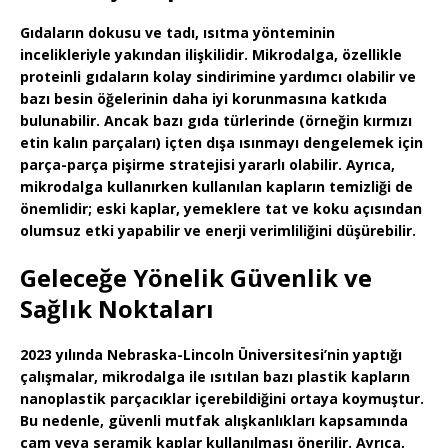
Gıdaların dokusu ve tadı, ısıtma yönteminin
incelikleriyle yakından ilişkilidir. Mikrodalga, özellikle
proteinli gıdaların kolay sindirimine
yardımcı olabilir ve
bazı besin öğelerinin daha iyi korunmasına katkıda
bulunabilir. Ancak bazı gıda türlerinde (örneğin kırmızı
etin kalın parçaları) içten dışa ısınmayı dengelemek için
parça-parça pişirme
stratejisi yararlı olabilir. Ayrıca,
mikrodalga kullanırken
kullanılan kapların temizliği
de
önemlidir; eski kaplar, yemeklere tat ve koku açısından
olumsuz etki yapabilir ve enerji verimliliğini düşürebilir.
Geleceğe Yönelik Güvenlik ve
Sağlık Noktaları
2023 yılında Nebraska-Lincoln Üniversitesi’nin yaptığı
çalışmalar, mikrodalga ile ısıtılan bazı plastik kapların
nanoplastik parçacıklar içerebildiğini ortaya koymuştur.
Bu nedenle, güvenli mutfak alışkanlıkları kapsamında
cam veya seramik kaplar kullanılması önerilir. Ayrıca,