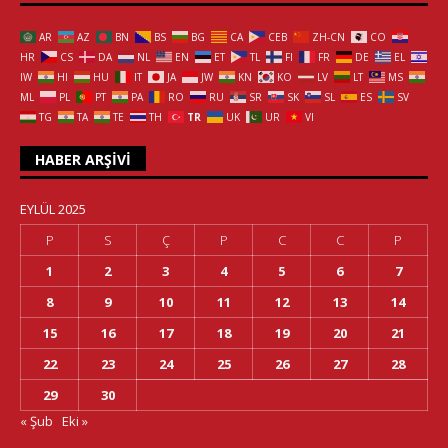
AR
AZ
BN
BS
BG
CA
CEB
ZH-CN
CO
HR
CS
DA
NL
EN
ET
TL
FI
FR
DE
EL
IW
HI
HU
IT
JA
JW
KN
KO
LV
LT
MS
ML
PL
PT
PA
RO
RU
SR
SK
SL
ES
SV
TG
TA
TE
TH
TR
UK
UR
VI
HABER ARŞIVI
EYLÜL 2025
P
S
Ç
P
C
C
P
1
2
3
4
5
6
7
8
9
10
11
12
13
14
15
16
17
18
19
20
21
22
23
24
25
26
27
28
29
30
« Şub
Eki »