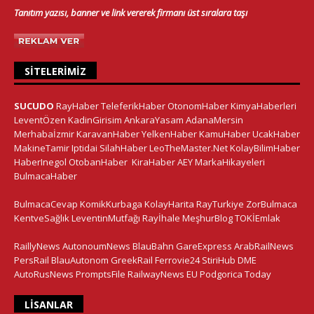
Tanıtım yazısı, banner ve link vererek firmanı üst sıralara taşı
SITELERIMIZ
SUCUDO
RayHaber
TeleferikHaber
OtonomHaber
KimyaHaberleri
LeventÖzen
KadinGirisim
AnkaraYasam
AdanaMersin
Merhabaİzmir
KaravanHaber
YelkenHaber
KamuHaber
UcakHaber
MakineTamir
Iptidai
SilahHaber
LeoTheMaster.Net
KolayBilimHaber
HaberInegol
OtobanHaber
KiraHaber
AEY
MarkaHikayeleri
BulmacaHaber
BulmacaCevap
KomikKurbaga
KolayHarita
RayTurkiye
ZorBulmaca
KentveSağlık
LeventinMutfağı
Rayİhale
MeşhurBlog
TOKİEmlak
RaillyNews
AutonoumNews
BlauBahn
GareExpress
ArabRailNews
PersRail
BlauAutonom
GreekRail
Ferrovie24
StiriHub
DME
AutoRusNews
PromptsFile
RailwayNews EU
Podgorica Today
LISANLAR