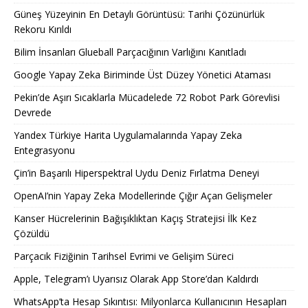
Güneş Yüzeyinin En Detaylı Görüntüsü: Tarihi Çözünürlük
Rekoru Kırıldı
Bilim İnsanları Glueball Parçacığının Varlığını Kanıtladı
Google Yapay Zeka Biriminde Üst Düzey Yönetici Ataması
Pekin’de Aşırı Sıcaklarla Mücadelede 72 Robot Park Görevlisi
Devrede
Yandex Türkiye Harita Uygulamalarında Yapay Zeka
Entegrasyonu
Çin’in Başarılı Hiperspektral Uydu Deniz Fırlatma Deneyi
OpenAI’nin Yapay Zeka Modellerinde Çığır Açan Gelişmeler
Kanser Hücrelerinin Bağışıklıktan Kaçış Stratejisi İlk Kez
Çözüldü
Parçacık Fiziğinin Tarihsel Evrimi ve Gelişim Süreci
Apple, Telegram’ı Uyarısız Olarak App Store’dan Kaldırdı
WhatsApp’ta Hesap Sıkıntısı: Milyonlarca Kullanıcının Hesapları