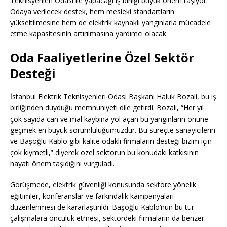
Teknisyenleri Odası ile yapacağı iş birliği büyük önem taşıyor.
Odaya verilecek destek, hem mesleki standartların
yükseltilmesine hem de elektrik kaynaklı yangınlarla mücadele
etme kapasitesinin artırılmasına yardımcı olacak.
Oda Faaliyetlerine Özel Sektör
Desteği
İstanbul Elektrik Teknisyenleri Odası Başkanı Haluk Bozali, bu iş
birliğinden duyduğu memnuniyeti dile getirdi. Bozali, “Her yıl
çok sayıda can ve mal kaybına yol açan bu yangınların önüne
geçmek en büyük sorumluluğumuzdur. Bu süreçte sanayicilerin
ve Başoğlu Kablo gibi kalite odaklı firmaların desteği bizim için
çok kıymetli,” diyerek özel sektörün bu konudaki katkısının
hayati önem taşıdığını vurguladı.
Görüşmede, elektrik güvenliği konusunda sektöre yönelik
eğitimler, konferanslar ve farkındalık kampanyaları
düzenlenmesi de kararlaştırıldı. Başoğlu Kablo’nun bu tür
çalışmalara öncülük etmesi, sektördeki firmaların da benzer