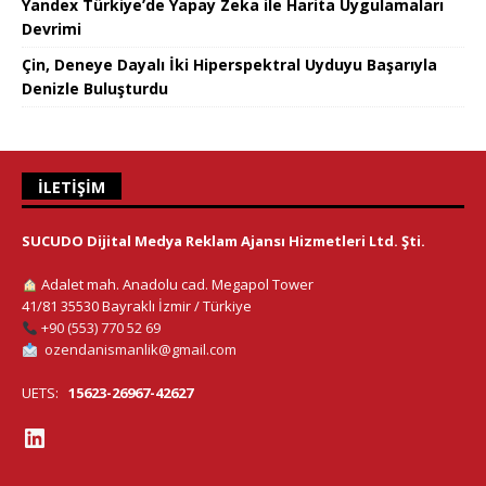
Yandex Türkiye’de Yapay Zeka ile Harita Uygulamaları
Devrimi
Çin, Deneye Dayalı İki Hiperspektral Uyduyu Başarıyla
Denizle Buluşturdu
İLETIŞIM
SUCUDO Dijital Medya Reklam Ajansı Hizmetleri Ltd. Şti.
Adalet mah. Anadolu cad. Megapol Tower
41/81 35530 Bayraklı İzmir / Türkiye
+90 (553) 770 52 69
ozendanismanlik@gmail.com
UETS:
15623-26967-42627