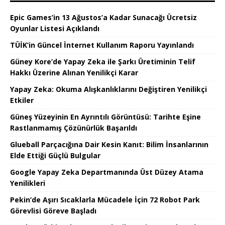
Epic Games’in 13 Ağustos’a Kadar Sunacağı Ücretsiz
Oyunlar Listesi Açıklandı
TÜİK’in Güncel İnternet Kullanım Raporu Yayınlandı
Güney Kore’de Yapay Zeka ile Şarkı Üretiminin Telif
Hakkı Üzerine Alınan Yenilikçi Karar
Yapay Zeka: Okuma Alışkanlıklarını Değiştiren Yenilikçi
Etkiler
Güneş Yüzeyinin En Ayrıntılı Görüntüsü: Tarihte Eşine
Rastlanmamış Çözünürlük Başarıldı
Glueball Parçacığına Dair Kesin Kanıt: Bilim İnsanlarının
Elde Ettiği Güçlü Bulgular
Google Yapay Zeka Departmanında Üst Düzey Atama
Yenilikleri
Pekin’de Aşırı Sıcaklarla Mücadele İçin 72 Robot Park
Görevlisi Göreve Başladı