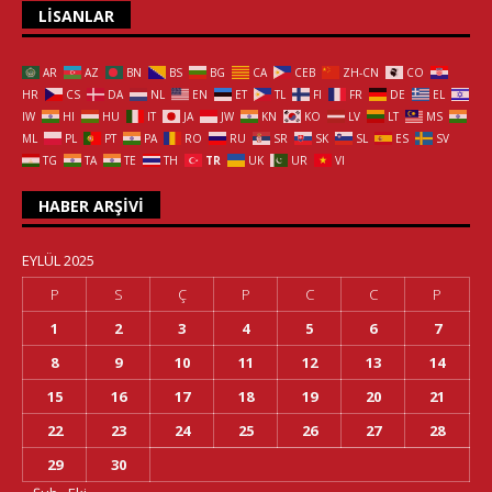
LISANLAR
AR
AZ
BN
BS
BG
CA
CEB
ZH-CN
CO
HR
CS
DA
NL
EN
ET
TL
FI
FR
DE
EL
IW
HI
HU
IT
JA
JW
KN
KO
LV
LT
MS
ML
PL
PT
PA
RO
RU
SR
SK
SL
ES
SV
TG
TA
TE
TH
TR
UK
UR
VI
HABER ARŞIVI
EYLÜL 2025
P
S
Ç
P
C
C
P
1
2
3
4
5
6
7
8
9
10
11
12
13
14
15
16
17
18
19
20
21
22
23
24
25
26
27
28
29
30