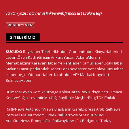
Tanıtım yazısı, banner ve link vererek firmanı üst sıralara taşı
SITELERIMIZ
SUCUDO
RayHaber
TeleferikHaber
OtonomHaber
KimyaHaberleri
LeventÖzen
KadinGirisim
AnkaraYasam
AdanaMersin
Merhabaİzmir
KaravanHaber
YelkenHaber
KamuHaber
UcakHaber
MakineTamir
Iptidai
SilahHaber
LeoTheMaster.Net
KolayBilimHaber
HaberInegol
OtobanHaber
KiraHaber
AEY
MarkaHikayeleri
BulmacaHaber
BulmacaCevap
KomikKurbaga
KolayHarita
RayTurkiye
ZorBulmaca
KentveSağlık
LeventinMutfağı
Rayİhale
MeşhurBlog
TOKİEmlak
RaillyNews
AutonoumNews
BlauBahn
GareExpress
ArabRailNews
PersRail
BlauAutonom
GreekRail
Ferrovie24
StiriHub
DME
AutoRusNews
PromptsFile
RailwayNews EU
Podgorica Today