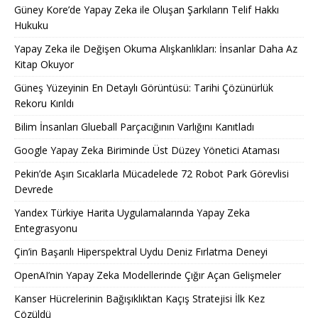
Güney Kore’de Yapay Zeka ile Oluşan Şarkıların Telif Hakkı
Hukuku
Yapay Zeka ile Değişen Okuma Alışkanlıkları: İnsanlar Daha Az
Kitap Okuyor
Güneş Yüzeyinin En Detaylı Görüntüsü: Tarihi Çözünürlük
Rekoru Kırıldı
Bilim İnsanları Glueball Parçacığının Varlığını Kanıtladı
Google Yapay Zeka Biriminde Üst Düzey Yönetici Ataması
Pekin’de Aşırı Sıcaklarla Mücadelede 72 Robot Park Görevlisi
Devrede
Yandex Türkiye Harita Uygulamalarında Yapay Zeka
Entegrasyonu
Çin’in Başarılı Hiperspektral Uydu Deniz Fırlatma Deneyi
OpenAI’nin Yapay Zeka Modellerinde Çığır Açan Gelişmeler
Kanser Hücrelerinin Bağışıklıktan Kaçış Stratejisi İlk Kez
Çözüldü