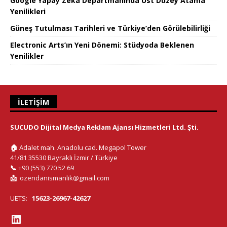
Google Yapay Zeka Departmanında Üst Düzey Atama
Yenilikleri
Güneş Tutulması Tarihleri ve Türkiye’den Görülebilirliği
Electronic Arts’ın Yeni Dönemi: Stüdyoda Beklenen
Yenilikler
İLETIŞIM
SUCUDO Dijital Medya Reklam Ajansı Hizmetleri Ltd. Şti.
🏠
Adalet mah. Anadolu cad. Megapol Tower
41/81 35530 Bayraklı İzmir / Türkiye
📞
+90 (553) 770 52 69
📩
ozendanismanlik@gmail.com
UETS:
15623-26967-42627