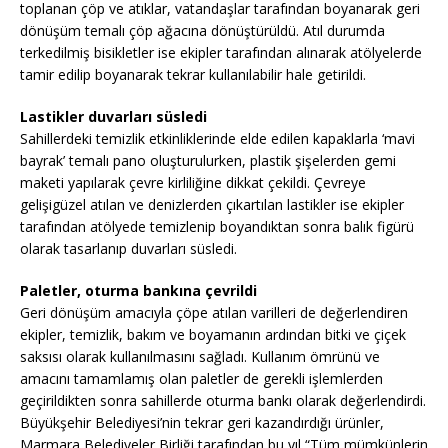
toplanan çöp ve atıklar, vatandaşlar tarafından boyanarak geri
dönüşüm temalı çöp ağacına dönüştürüldü. Atıl durumda
terkedilmiş bisikletler ise ekipler tarafından alınarak atölyelerde
tamir edilip boyanarak tekrar kullanılabilir hale getirildi.
Lastikler duvarları süsledi
Sahillerdeki temizlik etkinliklerinde elde edilen kapaklarla ‘mavi
bayrak’ temalı pano oluşturulurken, plastik şişelerden gemi
maketi yapılarak çevre kirliliğine dikkat çekildi. Çevreye
gelişigüzel atılan ve denizlerden çıkartılan lastikler ise ekipler
tarafından atölyede temizlenip boyandıktan sonra balık figürü
olarak tasarlanıp duvarları süsledi.
Paletler, oturma bankına çevrildi
Geri dönüşüm amacıyla çöpe atılan varilleri de değerlendiren
ekipler, temizlik, bakım ve boyamanın ardından bitki ve çiçek
saksısı olarak kullanılmasını sağladı. Kullanım ömrünü ve
amacını tamamlamış olan paletler de gerekli işlemlerden
geçirildikten sonra sahillerde oturma bankı olarak değerlendirdi.
Büyükşehir Belediyesi’nin tekrar geri kazandırdığı ürünler,
Marmara Belediyeler Birliği tarafından bu yıl “Tüm mümkünlerin