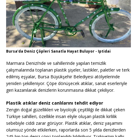
Bursa’da Deniz Çöpleri Sanatla Hayat Buluyor - Iptidai
Marmara Denizi’nde ve sahillerinde yapılan temizlik
çalışmalarında toplanan plastik şişeler, lastikler, paletler ve terk
edilmiş eşyalar, Bursa Büyükşehir Belediyesi atölyelerinde
yeniden şekilleniyor. Çöpe dönüşecek atıklar, sanat eserleriyle
geri kazanılarak denizlerin korunmasına dikkat çekiliyor.
Plastik atıklar deniz canlılarını tehdit ediyor
Zengin doğal güzellikleri ve biyolojik çeşitliliği ile dikkat çeken
Türkiye sahilleri, özellikle insan eliyle oluşan plastik kirlilik
sebebiyle ciddi zarar görüyor. Plastik atıklar, deniz yaşamını
olumsuz yönde etkilerken, raporlarda son 5 yılda denizlerden
245 bin ton deniz çöpü toplandığı bildiriliyor. Türkiye’nin kalbi