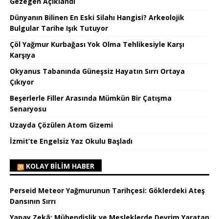
Gezegen Açıklandı
Dünyanın Bilinen En Eski Silahı Hangisi? Arkeolojik
Bulgular Tarihe Işık Tutuyor
Çöl Yağmur Kurbağası Yok Olma Tehlikesiyle Karşı
Karşıya
Okyanus Tabanında Güneşsiz Hayatın Sırrı Ortaya
Çıkıyor
Beşerlerle Filler Arasında Mümkün Bir Çatışma
Senaryosu
Uzayda Çözülen Atom Gizemi
İzmit’te Engelsiz Yaz Okulu Başladı
KOLAY BILIM HABER
Perseid Meteor Yağmurunun Tarihçesi: Göklerdeki Ateş
Dansının Sırrı
Yapay Zekâ: Mühendislik ve Mesleklerde Devrim Yaratan