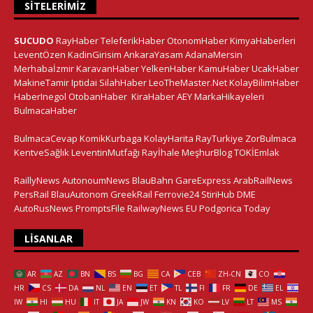
SITELERIMIZ
SUCUDO
RayHaber
TeleferikHaber
OtonomHaber
KimyaHaberleri
LeventÖzen
KadinGirisim
AnkaraYasam
AdanaMersin
Merhabaİzmir
KaravanHaber
YelkenHaber
KamuHaber
UcakHaber
MakineTamir
Iptidai
SilahHaber
LeoTheMaster.Net
KolayBilimHaber
HaberInegol
OtobanHaber
KiraHaber
AEY
MarkaHikayeleri
BulmacaHaber
BulmacaCevap
KomikKurbaga
KolayHarita
RayTurkiye
ZorBulmaca
KentveSağlık
LeventinMutfağı
Rayİhale
MeşhurBlog
TOKİEmlak
RaillyNews
AutonoumNews
BlauBahn
GareExpress
ArabRailNews
PersRail
BlauAutonom
GreekRail
Ferrovie24
StiriHub
DME
AutoRusNews
PromptsFile
RailwayNews EU
Podgorica Today
LISANLAR
AR
AZ
BN
BS
BG
CA
CEB
ZH-CN
CO
HR
CS
DA
NL
EN
ET
TL
FI
FR
DE
EL
IW
HI
HU
IT
JA
JW
KN
KO
LV
LT
MS