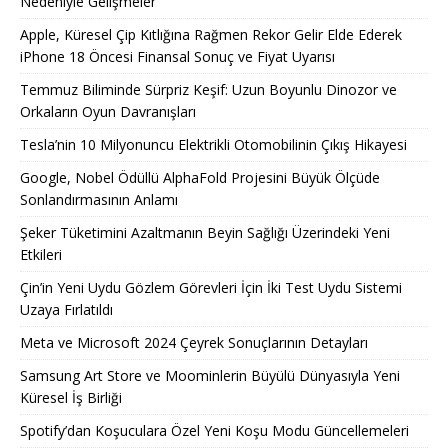
Nedeniyle Gelişmeler
Apple, Küresel Çip Kıtlığına Rağmen Rekor Gelir Elde Ederek
iPhone 18 Öncesi Finansal Sonuç ve Fiyat Uyarısı
Temmuz Biliminde Sürpriz Keşif: Uzun Boyunlu Dinozor ve
Orkaların Oyun Davranışları
Tesla’nin 10 Milyonuncu Elektrikli Otomobilinin Çıkış Hikayesi
Google, Nobel Ödüllü AlphaFold Projesini Büyük Ölçüde
Sonlandırmasının Anlamı
Şeker Tüketimini Azaltmanın Beyin Sağlığı Üzerindeki Yeni
Etkileri
Çin’in Yeni Uydu Gözlem Görevleri İçin İki Test Uydu Sistemi
Uzaya Fırlatıldı
Meta ve Microsoft 2024 Çeyrek Sonuçlarının Detayları
Samsung Art Store ve Moominlerin Büyülü Dünyasıyla Yeni
Küresel İş Birliği
Spotify’dan Koşuculara Özel Yeni Koşu Modu Güncellemeleri