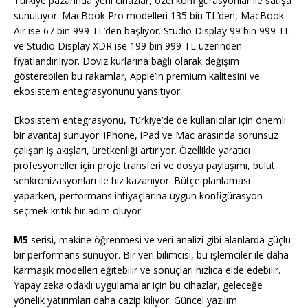
Türkiye pazarında yeni cihazlar, özel konfigürasyonlar ile satışa
sunuluyor. MacBook Pro modelleri 135 bin TL’den, MacBook
Air ise 67 bin 999 TL’den başlıyor. Studio Display 99 bin 999 TL
ve Studio Display XDR ise 199 bin 999 TL üzerinden
fiyatlandırılıyor. Döviz kurlarına bağlı olarak değişim
gösterebilen bu rakamlar, Apple’ın premium kalitesini ve
ekosistem entegrasyonunu yansıtıyor.
Ekosistem entegrasyonu, Türkiye’de de kullanıcılar için önemli
bir avantaj sunuyor. iPhone, iPad ve Mac arasında sorunsuz
çalışan iş akışları, üretkenliği artırıyor. Özellikle yaratıcı
profesyoneller için proje transferi ve dosya paylaşımı, bulut
senkronizasyonları ile hız kazanıyor. Bütçe planlaması
yaparken, performans ihtiyaçlarına uygun konfigürasyon
seçmek kritik bir adım oluyor.
M5
serisi, makine öğrenmesi ve veri analizi gibi alanlarda güçlü
bir performans sunuyor. Bir veri bilimcisi, bu işlemciler ile daha
karmaşık modelleri eğitebilir ve sonuçları hızlıca elde edebilir.
Yapay zeka odaklı uygulamalar için bu cihazlar, geleceğe
yönelik yatırımları daha cazip kılıyor. Güncel yazılım