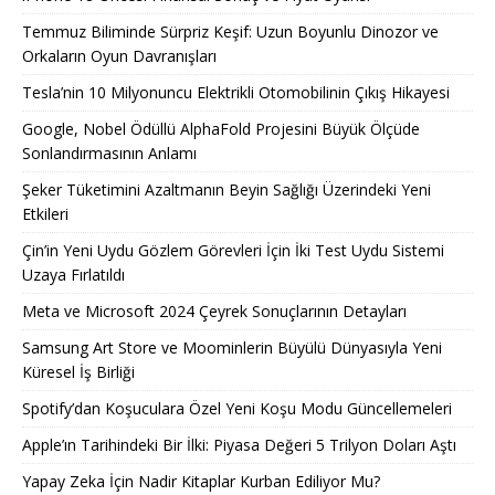
Temmuz Biliminde Sürpriz Keşif: Uzun Boyunlu Dinozor ve
Orkaların Oyun Davranışları
Tesla’nin 10 Milyonuncu Elektrikli Otomobilinin Çıkış Hikayesi
Google, Nobel Ödüllü AlphaFold Projesini Büyük Ölçüde
Sonlandırmasının Anlamı
Şeker Tüketimini Azaltmanın Beyin Sağlığı Üzerindeki Yeni
Etkileri
Çin’in Yeni Uydu Gözlem Görevleri İçin İki Test Uydu Sistemi
Uzaya Fırlatıldı
Meta ve Microsoft 2024 Çeyrek Sonuçlarının Detayları
Samsung Art Store ve Moominlerin Büyülü Dünyasıyla Yeni
Küresel İş Birliği
Spotify’dan Koşuculara Özel Yeni Koşu Modu Güncellemeleri
Apple’ın Tarihindeki Bir İlki: Piyasa Değeri 5 Trilyon Doları Aştı
Yapay Zeka İçin Nadir Kitaplar Kurban Ediliyor Mu?