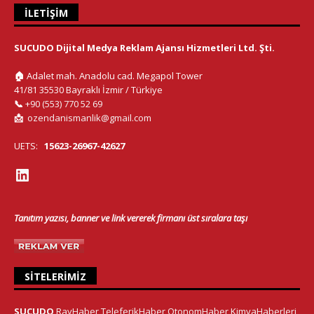
İLETIŞIM
SUCUDO Dijital Medya Reklam Ajansı Hizmetleri Ltd. Şti.
🏠
Adalet mah. Anadolu cad. Megapol Tower
41/81 35530 Bayraklı İzmir / Türkiye
📞
+90 (553) 770 52 69
📩
ozendanismanlik@gmail.com
UETS:
15623-26967-42627
Tanıtım yazısı, banner ve link vererek firmanı üst sıralara taşı
SITELERIMIZ
SUCUDO
RayHaber
TeleferikHaber
OtonomHaber
KimyaHaberleri