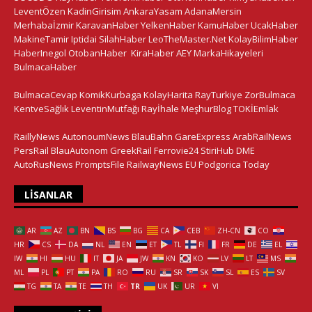
LeventÖzen
KadinGirisim
AnkaraYasam
AdanaMersin
Merhabaİzmir
KaravanHaber
YelkenHaber
KamuHaber
UcakHaber
MakineTamir
Iptidai
SilahHaber
LeoTheMaster.Net
KolayBilimHaber
HaberInegol
OtobanHaber
KiraHaber
AEY
MarkaHikayeleri
BulmacaHaber
BulmacaCevap
KomikKurbaga
KolayHarita
RayTurkiye
ZorBulmaca
KentveSağlık
LeventinMutfağı
Rayİhale
MeşhurBlog
TOKİEmlak
RaillyNews
AutonoumNews
BlauBahn
GareExpress
ArabRailNews
PersRail
BlauAutonom
GreekRail
Ferrovie24
StiriHub
DME
AutoRusNews
PromptsFile
RailwayNews EU
Podgorica Today
LISANLAR
AR
AZ
BN
BS
BG
CA
CEB
ZH-CN
CO
HR
CS
DA
NL
EN
ET
TL
FI
FR
DE
EL
IW
HI
HU
IT
JA
JW
KN
KO
LV
LT
MS
ML
PL
PT
PA
RO
RU
SR
SK
SL
ES
SV
TG
TA
TE
TH
TR
UK
UR
VI