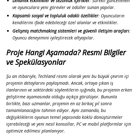
Dinamik etkinlikler ve sezonluk içerikler
: Sürekli güncellenen
ve oyunculara yeni görevler ve ödüller sunan yapılar.
Kapsamlı sosyal ve topluluk odaklı özellikler
: Oyuncuların
kendilerini ifade edebileceği özel alanlar ve etkinlikler.
Gelişmiş matchmaking sistemleri ve güvenli iletişim araçları
:
Oyuncu deneyimini iyileştirecek altyapılar.
Proje Hangi Aşamada? Resmi Bilgiler
ve Spekülasyonlar
Şu an itibariyle, Techland resmi olarak yeni bu büyük çevrim içi
projenin detaylarını paylaşmadı. Ancak, ortaya çıkan iş
ilanlarının ve sektördeki söylentilerin ışığında, bu projenin
erken
geliştirme aşamasında
olduğu açıkça görülüyor. Bununla
birlikte, bazı uzmanlar, projenin en az birkaç yıl sonra
tamamlanacağını tahmin ediyor. Aynı zamanda, bu
değişikliklerin oyunun temel yapısında köklü dönüştürmeler
içerebileceği ve yeni nesil konsollar, PC ve mobil platformlar için
optimize edilmesi planlanıyor.