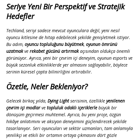
Seriye Yeni Bir Perspektif ve Stratejik
Hedefler
Techland, seriyi sadece mevcut oyunculara değil, yeni nesil
oyuncu kitlesine de hitap edebilecek şekilde genişletmek istiyor.
Bu adım,
oyuncu topluluğunu büyütmek
,
oyunun ömrünü
uzatmak
ve
rekabet gücünü artırmak
açısından oldukça önemli
görünüyor. Ayrıca, yeni bir çevrim içi deneyim, oyunun esports ve
büyük sezonluk etkinliklerde yer almasını sağlayabilir, böylece
serinin küresel çapta bilinirliğini artırabilir.
Özetle, Neler Bekleniyor?
Gelecek birkaç yılda,
Dying Light
serisinin, özellikle
yenilenen
çevrim içi modlar
ve
topluluk odaklı içeriklerle
büyük bir
dönüşüm geçirmesi muhtemel. Ayrıca, bu yeni proje, özgün
hikâye anlatımını ve aksiyon deneyimini güçlendirecek şekilde
tasarlanıyor. Seri oyuncuları ve sektör uzmanları, tam anlamıyla
yenilikçi ve etkili bir ortamın ortaya çıkmasını dört gözle