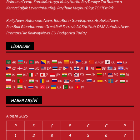
BulmacaCevap
KomikKurbaga
KolayHarita
RayTurkiye
ZorBulmaca
KentveSağlık
LeventinMutfağı
Rayİhale
MeşhurBlog
TOKİEmlak
RaillyNews
AutonoumNews
BlauBahn
GareExpress
ArabRailNews
PersRail
BlauAutonom
GreekRail
Ferrovie24
StiriHub
DME
AutoRusNews
PromptsFile
RailwayNews EU
Podgorica Today
LISANLAR
AR
AZ
BN
BS
BG
CA
CEB
ZH-CN
CO
HR
CS
DA
NL
EN
ET
TL
FI
FR
DE
EL
IW
HI
HU
IT
JA
JW
KN
KO
LV
LT
MS
ML
PL
PT
PA
RO
RU
SR
SK
SL
ES
SV
TG
TA
TE
TH
TR
UK
UR
VI
HABER ARŞIVI
ARALIK 2025
P
S
Ç
P
C
C
P
1
2
3
4
5
6
7