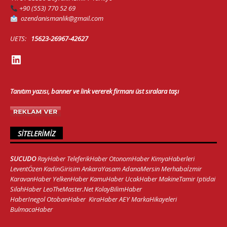
+90 (553) 770 52 69
ozendanismanlik@gmail.com
UETS:
15623-26967-42627
Tanıtım yazısı, banner ve link vererek firmanı üst sıralara taşı
SITELERIMIZ
SUCUDO
RayHaber
TeleferikHaber
OtonomHaber
KimyaHaberleri
LeventÖzen
KadinGirisim
AnkaraYasam
AdanaMersin
Merhabaİzmir
KaravanHaber
YelkenHaber
KamuHaber
UcakHaber
MakineTamir
Iptidai
SilahHaber
LeoTheMaster.Net
KolayBilimHaber
HaberInegol
OtobanHaber
KiraHaber
AEY
MarkaHikayeleri
BulmacaHaber