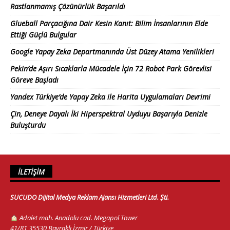
Rastlanmamış Çözünürlük Başarıldı
Glueball Parçacığına Dair Kesin Kanıt: Bilim İnsanlarının Elde
Ettiği Güçlü Bulgular
Google Yapay Zeka Departmanında Üst Düzey Atama Yenilikleri
Pekin’de Aşırı Sıcaklarla Mücadele İçin 72 Robot Park Görevlisi
Göreve Başladı
Yandex Türkiye’de Yapay Zeka ile Harita Uygulamaları Devrimi
Çin, Deneye Dayalı İki Hiperspektral Uyduyu Başarıyla Denizle
Buluşturdu
İLETIŞIM
SUCUDO Dijital Medya Reklam Ajansı Hizmetleri Ltd. Şti.
Adalet mah. Anadolu cad. Megapol Tower
41/81 35530 Bayraklı İzmir / Türkiye