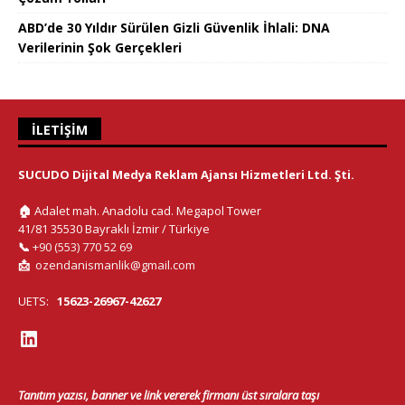
ABD’de 30 Yıldır Sürülen Gizli Güvenlik İhlali: DNA
Verilerinin Şok Gerçekleri
İLETIŞIM
SUCUDO Dijital Medya Reklam Ajansı Hizmetleri Ltd. Şti.
🏠
Adalet mah. Anadolu cad. Megapol Tower
41/81 35530 Bayraklı İzmir / Türkiye
📞
+90 (553) 770 52 69
📩
ozendanismanlik@gmail.com
UETS:
15623-26967-42627
Tanıtım yazısı, banner ve link vererek firmanı üst sıralara taşı