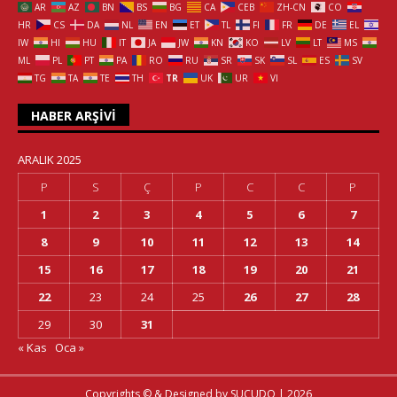
AR
AZ
BN
BS
BG
CA
CEB
ZH-CN
CO
HR
CS
DA
NL
EN
ET
TL
FI
FR
DE
EL
IW
HI
HU
IT
JA
JW
KN
KO
LV
LT
MS
ML
PL
PT
PA
RO
RU
SR
SK
SL
ES
SV
TG
TA
TE
TH
TR
UK
UR
VI
HABER ARŞIVI
ARALIK 2025
P
S
Ç
P
C
C
P
1
2
3
4
5
6
7
8
9
10
11
12
13
14
15
16
17
18
19
20
21
22
23
24
25
26
27
28
29
30
31
« Kas
Oca »
Copyrights © & Designed by
SUCUDO
| 2026