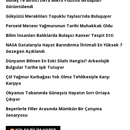
Güneş’Te Birinci Defa Mikro Plazma Girdapları
Görüntülendi
Gökyüzü Meraklıları Topuklu Yaylası’nda Buluşuyor
Perseid Meteor Yağmurunun Tarihi Muhakkak Oldu
Bilim İnsanları Balıklarda Bulaşıcı Kanser Tespit Etti
NASA Datalarıyla Hayat Barındırma İhtimali En Yüksek 7
Gezegen Açıklandı
Dünyanın Bilinen En Eski Silahı Hangisi? Arkeolojik
Bulgular Tarihe Işık Tutuyor
Çöl Yağmur Kurbağası Yok Olma Tehlikesiyle Karşı
Karşıya
Okyanus Tabanında Güneşsiz Hayatın Sırrı Ortaya
Çıkıyor
Beşerlerle Filler Arasında Mümkün Bir Çatışma
Senaryosu
KOLAY BILIM HABER