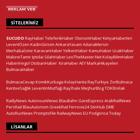
SITELERIMIZ
SUCUDO
RayHaber
TeleferikHaber
OtonomHaber
KimyaHaberleri
LeventÖzen
KadinGirisim
AnkaraYasam
AdanaMersin
Merhabaİzmir
KaravanHaber
YelkenHaber
KamuHaber
UcakHaber
MakineTamir
Iptidai
SilahHaber
LeoTheMaster.Net
KolayBilimHaber
HaberInegol
OtobanHaber
KiraHaber
AEY
MarkaHikayeleri
BulmacaHaber
BulmacaCevap
KomikKurbaga
KolayHarita
RayTurkiye
ZorBulmaca
KentveSağlık
LeventinMutfağı
Rayİhale
MeşhurBlog
TOKİEmlak
RaillyNews
AutonoumNews
BlauBahn
GareExpress
ArabRailNews
PersRail
BlauAutonom
GreekRail
Ferrovie24
StiriHub
DME
AutoRusNews
PromptsFile
RailwayNews EU
Podgorica Today
LISANLAR