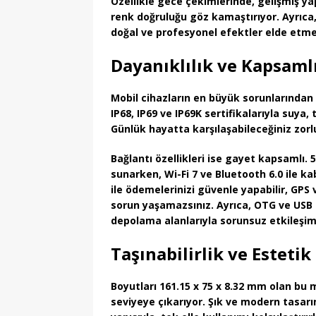
Özellikle gece çekimlerinde, gelişmiş ya
renk doğruluğu göz kamaştırıyor. Ayrıca
doğal ve profesyonel efektler elde etme
Dayanıklılık ve Kapsaml
Mobil cihazların en büyük sorunlarından 
IP68, IP69 ve IP69K sertifikalarıyla suya
Günlük hayatta karşılaşabileceğiniz zorlu
Bağlantı özellikleri ise gayet kapsamlı. 
sunarken, Wi-Fi 7 ve Bluetooth 6.0 ile k
ile ödemelerinizi güvenle yapabilir, GPS
sorun yaşamazsınız. Ayrıca, OTG ve USB T
depolama alanlarıyla sorunsuz etkileşim 
Taşınabilirlik ve Esteti
Boyutları
161.15 x 75 x 8.32 mm olan bu m
seviyeye çıkarıyor. Şık ve modern tasarım