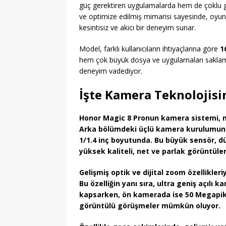
güç gerektiren uygulamalarda hem de çoklu gö
ve optimize edilmiş mimarisi sayesinde, oyu
kesintisiz ve akıcı bir deneyim sunar.
Model, farklı kullanıcıların ihtiyaçlarına göre
1
hem çok büyük dosya ve uygulamaları saklamay
deneyim vadediyor.
İşte Kamera Teknolojisi
Honor Magic 8 Pronun kamera sistemi, mo
Arka bölümdeki üçlü kamera kurulumund
1/1.4 inç boyutunda. Bu büyük sensör, d
yüksek kaliteli, net ve parlak görüntüle
Gelişmiş optik ve dijital zoom özellikleriy
Bu özelliğin yanı sıra, ultra geniş açılı
kapsarken, ön kamerada ise 50 Megapiks
görüntülü görüşmeler mümkün oluyor.