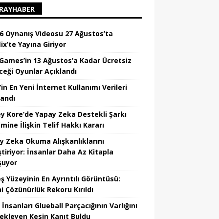
RAYHABER
6 Oynanış Videosu 27 Ağustos’ta
ix’te Yayına Giriyor
 Games’in 13 Ağustos’a Kadar Ücretsiz
ceği Oyunlar Açıklandı
in En Yeni İnternet Kullanımı Verileri
landı
y Kore’de Yapay Zeka Destekli Şarkı
mine İlişkin Telif Hakkı Kararı
y Zeka Okuma Alışkanlıklarını
tiriyor: İnsanlar Daha Az Kitapla
şuyor
ş Yüzeyinin En Ayrıntılı Görüntüsü:
hi Çözünürlük Rekoru Kırıldı
 İnsanları Glueball Parçacığının Varlığını
ekleyen Kesin Kanıt Buldu