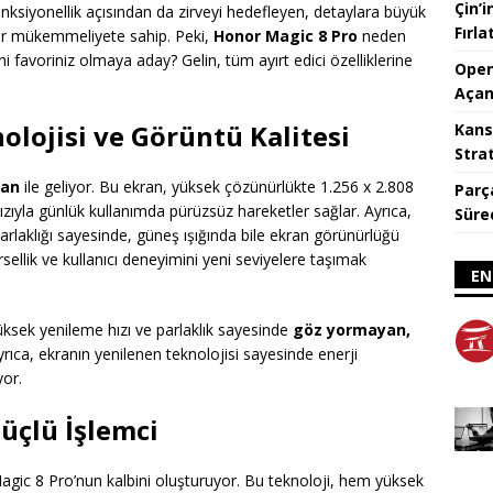
Çin’i
ksiyonellik açısından da zirveyi hedefleyen, detaylara büyük
Fırl
dar mükemmeliyete sahip. Peki,
Honor Magic 8 Pro
neden
i favoriniz olmaya aday? Gelin, tüm ayırt edici özelliklerine
Open
Açan
olojisi ve Görüntü Kalitesi
Kans
Strat
ran
ile geliyor. Bu ekran, yüksek çözünürlükte 1.256 x 2.808
Parça
ızıyla günlük kullanımda pürüzsüz hareketler sağlar. Ayrıca,
Süre
rlaklığı sayesinde, güneş ışığında bile ekran görünürlüğü
sellik ve kullanıcı deneyimini yeni seviyelere taşımak
EN
 yüksek yenileme hızı ve parlaklık sayesinde
göz yormayan,
yrıca, ekranın yenilenen teknolojisi sayesinde enerji
yor.
üçlü İşlemci
gic 8 Pro’nun kalbini oluşturuyor. Bu teknoloji, hem yüksek