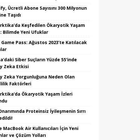
ify, Ücretli Abone Sayısını 300 Milyonun
ine Taşıdı
rktika’da Keşfedilen Ökaryotik Yaşam
i: Bilimde Yeni Ufuklar
 Game Pass: Ağustos 2023’te Katılacak
lar
a’daki Siber Suçların Yüzde 55’inde
y Zeka Etkisi
y Zeka Yorgunluğuna Neden Olan
lilik Faktörleri
rktika’da Ökaryotik Yaşam İzleri
ndu
Onarımında Proteinsiz İyileşmenin Sırrı
dildi!
 MacBook Air Kullanıcıları İçin Yeni
nlar ve Çözüm Yolları