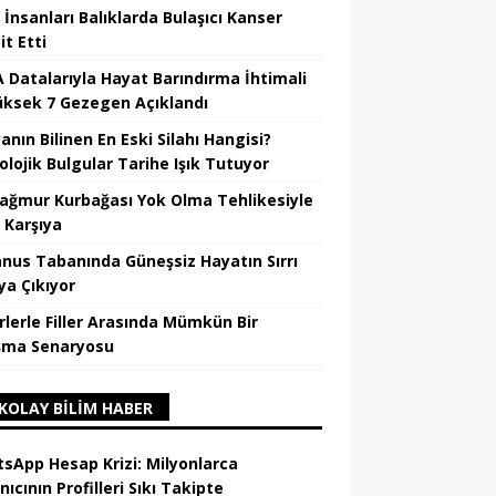
 İnsanları Balıklarda Bulaşıcı Kanser
t Etti
 Datalarıyla Hayat Barındırma İhtimali
üksek 7 Gezegen Açıklandı
nın Bilinen En Eski Silahı Hangisi?
olojik Bulgular Tarihe Işık Tutuyor
Yağmur Kurbağası Yok Olma Tehlikesiyle
 Karşıya
nus Tabanında Güneşsiz Hayatın Sırrı
ya Çıkıyor
rlerle Filler Arasında Mümkün Bir
şma Senaryosu
KOLAY BILIM HABER
sApp Hesap Krizi: Milyonlarca
nıcının Profilleri Sıkı Takipte