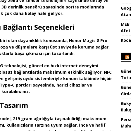
pay zeka ve sensör teknolojileri sayesinde detay ve
, 3D derinlik sensörü sayesinde portre modlarında
Goog
k çok daha kolay hale geliyor.
Atam
MEB 
ı Bağlantı Seçenekleri
Afet 
Koca
biri olan dayanıklılık konusunda,
Honor Magic 8 Pro
, toza ve düşmelere karşı üst seviyede koruma sağlar.
klarla başa çıkması için tasarlandı.
5G teknolojisi, güncel en hızlı internet deneyimi
Güne
ablosuz bağlantılarda maksimum etkinlik sağlıyor. NFC
Tutu
 ve gelişmiş uydu sistemleriyle konum takibinde hiçbir
ype-C portları sayesinde, harici cihazlar ve
Güne
kurabilirsiniz.
Gird
k Tasarım
Göky
Bulu
odel, 219 gram ağırlığıyla taşınabilirliği maksimum
Pers
ı, kullanıcıların tarzına uyum sağlar. İnce ve hafif
Muha