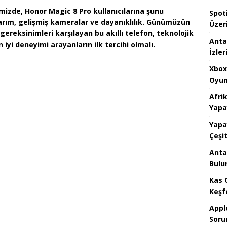
imizde,
Honor Magic 8 Pro
kullanıcılarına şunu
Spot
rım, gelişmiş kameralar ve dayanıklılık. Günümüzün
Üzer
ereksinimleri karşılayan bu akıllı telefon, teknolojik
Anta
 iyi deneyimi arayanların ilk tercihi olmalı.
İzler
Xbox
Oyun
Afrik
Yapa
Yapa
Çeşit
Anta
Bulu
Kas 
Keşfe
Apple
Soru