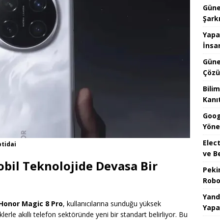
Güne
Şark
Yapa
İnsa
Güne
Çözü
Bilim
Kanı
Goog
Yöne
Elect
ptidai
ve B
obil Teknolojide Devasa Bir
Peki
Robo
Yand
Honor Magic 8 Pro
, kullanıcılarına sunduğu yüksek
Yapa
lerle akıllı telefon sektöründe yeni bir standart belirliyor. Bu