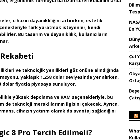
rırken, ergonomik formuyla da uzun süreli kullanımlarda
Bilim
Tespi
r, cihazın dayanıklılığını artırırken, estetik
NASA
enekleriyle fark yaratmak isteyenler, kendi
En Y
lirler. Bu tasarım ve dayanıklılık, kullanıcıların
Dünya
nar.
Arke
 Rekabeti
Çöl 
Karşı
likleri ve teknolojik yenilikleri göz önüne alındığında
Okya
ürasyonu, yaklaşık
1.258 dolar
seviyesinde yer alırken,
Orta
3 dolar
fiyatla piyasaya sunuluyor.
Beşe
ellikle yüksek depolama ve RAM seçenekleriyle, bu
Çatı
 de teknoloji meraklılarının ilgisini çekecek. Ayrıca,
rmans, cihazın yatırım olarak da avantaj sağladığını
c 8 Pro Tercih Edilmeli?
What
Kulla