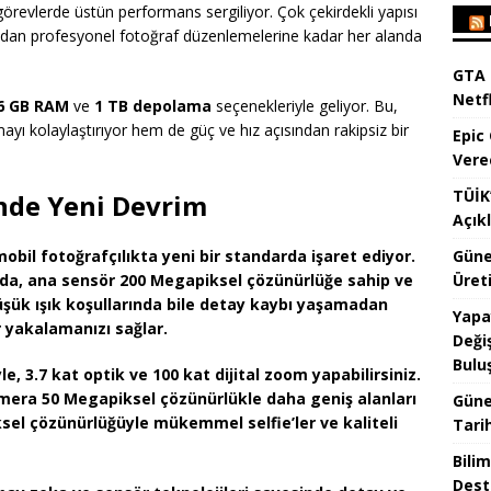
revlerde üstün performans sergiliyor. Çok çekirdekli yapısı
ndan profesyonel fotoğraf düzenlemelerine kadar her alanda
GTA 
Netfl
6 GB RAM
ve
1 TB depolama
seçenekleriyle geliyor. Bu,
ı kolaylaştırıyor hem de güç ve hız açısından rakipsiz bir
Epic
Vere
TÜİK’
nde Yeni Devrim
Açık
Güne
bil fotoğrafçılıkta yeni bir standarda işaret ediyor.
Üreti
a, ana sensör 200 Megapiksel çözünürlüğe sahip ve
üşük ışık koşullarında bile detay kaybı yaşamadan
Yapa
r yakalamanızı sağlar.
Değiş
Bulu
le, 3.7 kat optik ve 100 kat dijital zoom yapabilirsiniz.
 kamera 50 Megapiksel çözünürlükle daha geniş alanları
Güne
el çözünürlüğüyle mükemmel selfie’ler ve kaliteli
Tari
Bilim
Dest