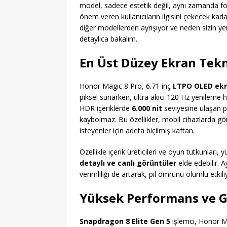
model, sadece estetik değil, aynı zamanda fon
önem veren kullanıcıların ilgisini çekecek ka
diğer modellerden ayrışıyor ve neden sizin yen
detaylıca bakalım.
En Üst Düzey Ekran Tekn
Honor Magic 8 Pro, 6.71 inç
LTPO OLED ek
piksel sunarken, ultra akıcı 120 Hz yenileme h
HDR içeriklerde
6.000 nit
seviyesine ulaşan pa
kaybolmaz. Bu özellikler, mobil cihazlarda gör
isteyenler için adeta biçilmiş kaftan.
Özellikle içerik üreticileri ve oyun tutkunları,
detaylı ve canlı görüntüler
elde edebilir. A
verimliliği de artarak, pil ömrünü olumlu etkili
Yüksek Performans ve G
Snapdragon 8 Elite Gen 5
işlemci, Honor Ma