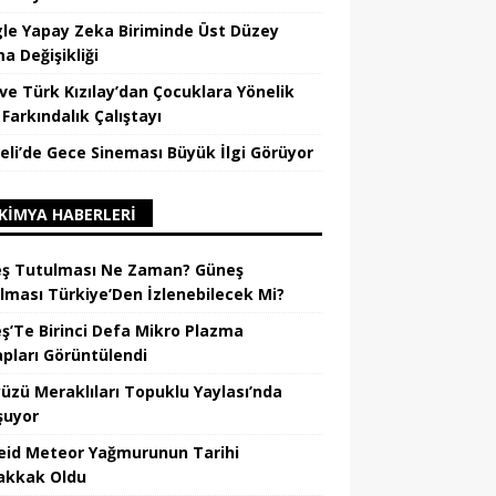
le Yapay Zeka Biriminde Üst Düzey
a Değişikliği
ve Türk Kızılay’dan Çocuklara Yönelik
Farkındalık Çalıştayı
eli’de Gece Sineması Büyük İlgi Görüyor
KIMYA HABERLERI
ş Tutulması Ne Zaman? Güneş
lması Türkiye’Den İzlenebilecek Mi?
ş’Te Birinci Defa Mikro Plazma
apları Görüntülendi
üzü Meraklıları Topuklu Yaylası’nda
şuyor
eid Meteor Yağmurunun Tarihi
kkak Oldu