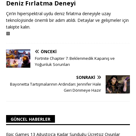
Deniz Fırlatma Deneyi
Çin’in hiperspektral uydu deniz fırlatma deneyiyle uzay
teknolojisinde önemli bir adım atıldı. Detaylar ve gelişmeler için
takipte kalın.
🟥
ÖNCEKI
Fortnite Chapter 7: Beklenmedik Kapanış ve
Yoğunluk Sorunları
SONRAKI
Bayonetta Tartışmalarının Ardından: Jennifer Hale
Geri Dönmeye Hazır
GÜNCEL HABERLER
Epic Games 13 Ağustos’a Kadar Sunduğu Ücretsiz Oyunlar