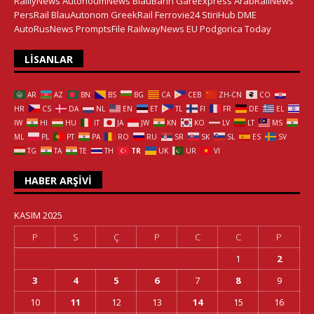
RaillyNews
AutonoumNews
BlauBahn
GareExpress
ArabRailNews
PersRail
BlauAutonom
GreekRail
Ferrovie24
StiriHub
DME
AutoRusNews
PromptsFile
RailwayNews EU
Podgorica Today
LISANLAR
AR
AZ
BN
BS
BG
CA
CEB
ZH-CN
CO
HR
CS
DA
NL
EN
ET
TL
FI
FR
DE
EL
IW
HI
HU
IT
JA
JW
KN
KO
LV
LT
MS
ML
PL
PT
PA
RO
RU
SR
SK
SL
ES
SV
TG
TA
TE
TH
TR
UK
UR
VI
HABER ARŞIVI
KASIM 2025
P
S
Ç
P
C
C
P
1
2
3
4
5
6
7
8
9
10
11
12
13
14
15
16