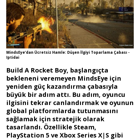
MindsEye’dan Ücretsiz Hamle: Düşen İlgiyi Toparlama Çabası -
Iptidai
Build A Rocket Boy, başlangıçta
bekleneni veremeyen MindsEye için
yeniden güç kazandırma çabasıyla
büyük bir adım attı. Bu adım, oyuncu
ilgisini tekrar canlandırmak ve oyunun
global platformlarda tutunmasını
sağlamak için stratejik olarak
tasarlandı. Özellikle Steam,
PlayStation 5 ve Xbox Series X|S gibi