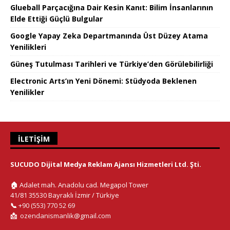
Glueball Parçacığına Dair Kesin Kanıt: Bilim İnsanlarının
Elde Ettiği Güçlü Bulgular
Google Yapay Zeka Departmanında Üst Düzey Atama
Yenilikleri
Güneş Tutulması Tarihleri ve Türkiye’den Görülebilirliği
Electronic Arts’ın Yeni Dönemi: Stüdyoda Beklenen
Yenilikler
İLETIŞIM
SUCUDO Dijital Medya Reklam Ajansı Hizmetleri Ltd. Şti.
🏠
Adalet mah. Anadolu cad. Megapol Tower
41/81 35530 Bayraklı İzmir / Türkiye
📞
+90 (553) 770 52 69
📩
ozendanismanlik@gmail.com