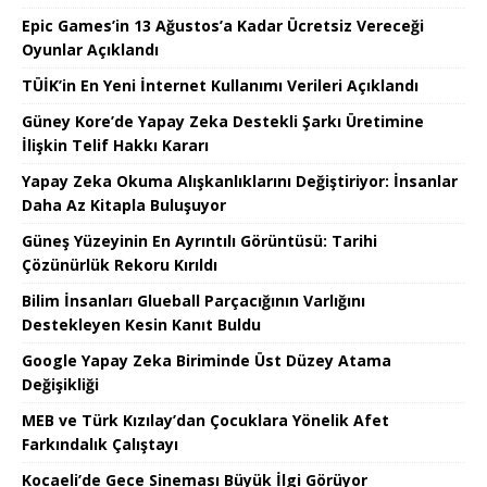
Epic Games’in 13 Ağustos’a Kadar Ücretsiz Vereceği
Oyunlar Açıklandı
TÜİK’in En Yeni İnternet Kullanımı Verileri Açıklandı
Güney Kore’de Yapay Zeka Destekli Şarkı Üretimine
İlişkin Telif Hakkı Kararı
Yapay Zeka Okuma Alışkanlıklarını Değiştiriyor: İnsanlar
Daha Az Kitapla Buluşuyor
Güneş Yüzeyinin En Ayrıntılı Görüntüsü: Tarihi
Çözünürlük Rekoru Kırıldı
Bilim İnsanları Glueball Parçacığının Varlığını
Destekleyen Kesin Kanıt Buldu
Google Yapay Zeka Biriminde Üst Düzey Atama
Değişikliği
MEB ve Türk Kızılay’dan Çocuklara Yönelik Afet
Farkındalık Çalıştayı
Kocaeli’de Gece Sineması Büyük İlgi Görüyor