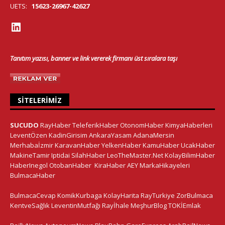
UETS:
15623-26967-42627
Tanıtım yazısı, banner ve link vererek firmanı üst sıralara taşı
SITELERIMIZ
SUCUDO
RayHaber
TeleferikHaber
OtonomHaber
KimyaHaberleri
LeventÖzen
KadinGirisim
AnkaraYasam
AdanaMersin
Merhabaİzmir
KaravanHaber
YelkenHaber
KamuHaber
UcakHaber
MakineTamir
Iptidai
SilahHaber
LeoTheMaster.Net
KolayBilimHaber
HaberInegol
OtobanHaber
KiraHaber
AEY
MarkaHikayeleri
BulmacaHaber
BulmacaCevap
KomikKurbaga
KolayHarita
RayTurkiye
ZorBulmaca
KentveSağlık
LeventinMutfağı
Rayİhale
MeşhurBlog
TOKİEmlak