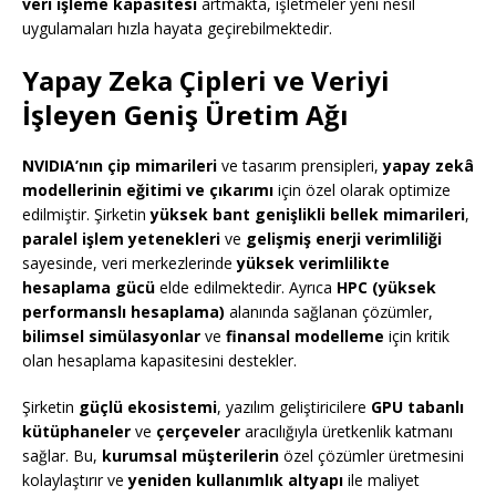
veri işleme kapasitesi
artmakta, işletmeler yeni nesil
uygulamaları hızla hayata geçirebilmektedir.
Yapay Zeka Çipleri ve Veriyi
İşleyen Geniş Üretim Ağı
NVIDIA’nın çip mimarileri
ve tasarım prensipleri,
yapay zekâ
modellerinin eğitimi ve çıkarımı
için özel olarak optimize
edilmiştir. Şirketin
yüksek bant genişlikli bellek mimarileri
,
paralel işlem yetenekleri
ve
gelişmiş enerji verimliliği
sayesinde, veri merkezlerinde
yüksek verimlilikte
hesaplama gücü
elde edilmektedir. Ayrıca
HPC (yüksek
performanslı hesaplama)
alanında sağlanan çözümler,
bilimsel simülasyonlar
ve
finansal modelleme
için kritik
olan hesaplama kapasitesini destekler.
Şirketin
güçlü ekosistemi
, yazılım geliştiricilere
GPU tabanlı
kütüphaneler
ve
çerçeveler
aracılığıyla üretkenlik katmanı
sağlar. Bu,
kurumsal müşterilerin
özel çözümler üretmesini
kolaylaştırır ve
yeniden kullanımlık altyapı
ile maliyet