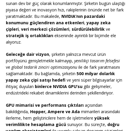
sunan dev bir güç olarak konumlanmıştır. Şirketin bugün ulaştığı
piyasa değeri ve inovasyon hızı, rakiplerinin önünde net bir fark
yaratmaktadır. Bu makalede,
NVIDIA’nın pazardaki
konumunu güçlendiren ana etkenleri
,
yapay zeka
çipleri
,
veri merkezi çözümleri
,
sürdürülebilirlik
ve
stratejik iş ortaklıkları
ekseninde ayrıntılı bir biçimde ele
alıyoruz.
Geleceğe dair vizyon
, şirketin yalnızca mevcut ürün
portföyünü genişletmekle kalmayıp,
yenilikçi tasarım felsefesi
ve
global tedarik zinciri optimizasyonu
ile de fark yaratmasını
sağlamaktadır. Bu bağlamda, şirketin
500 milyar dolarlık
yapay zeka çipi satışı hedefi
ve yeni süper bilgisayarlar için
ihtiyaç duyulan
binlerce NVIDIA GPU’su
gibi gelişmeler,
endüstrideki rekabet dinamiklerini derinden şekillendiriyor.
GPU mimarisi ve performans çıktıları
açısından
bakıldığında,
Hopper, Ampere ve Ada
mimarileri arasındaki
ilerleme, hem geliştiricilere hem de işletmelere
yüksek
verimlilikte hesaplama gücü
sunuyor. Bu süreçte,
doğru
yazılım ekosistemleri
ile uyumlu çalışan donanım çözümleri,