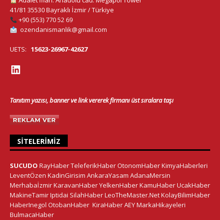
Adalet mah. Anadolu cad. Megapol Tower
41/81 35530 Bayraklı İzmir / Türkiye
+90 (553) 770 52 69
ozendanismanlik@gmail.com
UETS:
15623-26967-42627
Tanıtım yazısı, banner ve link vererek firmanı üst sıralara taşı
SITELERIMIZ
SUCUDO
RayHaber
TeleferikHaber
OtonomHaber
KimyaHaberleri
LeventÖzen
KadinGirisim
AnkaraYasam
AdanaMersin
Merhabaİzmir
KaravanHaber
YelkenHaber
KamuHaber
UcakHaber
MakineTamir
Iptidai
SilahHaber
LeoTheMaster.Net
KolayBilimHaber
HaberInegol
OtobanHaber
KiraHaber
AEY
MarkaHikayeleri
BulmacaHaber