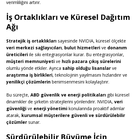
verimliliğini artırır.
İş Ortaklıkları ve Küresel Dağıtım
Ağı
Stratejik iş ortaklıkları
sayesinde NVIDIA, küresel ölçekte
veri merkezi sağlayıcıları
,
bulut hizmetleri
ve
donanım
üreticileri
ile sıkı entegrasyonlar kurar. Bu entegrasyonlar,
müşteri memnuniyeti
ve
hızlı pazara çıkış sürelerini
olumlu yönde etkiler. Ayrıca
sahip olduğu lisanslar
ve
araştırma iş birlikleri
, teknolojinin yayılmasını hızlandırır ve
yenilikçi çözümlerin
benimsenmesini kolaylaştırır.
Bu süreçte,
ABD güvenlik ve enerji politikaları
gibi küresel
dinamikler de şirketin stratejilerini yönlendirir. NVIDIA,
veri
güvenliği
ve
enerji yönetimi
konularında proaktif adımlar
atarak,
kurumsal müşterilere güvenli ve sürdürülebilir
çözümler
sunar.
Sürdürülebilir Büyüme İçin