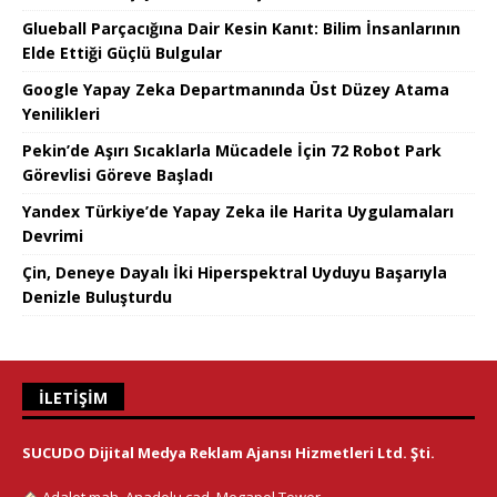
Glueball Parçacığına Dair Kesin Kanıt: Bilim İnsanlarının
Elde Ettiği Güçlü Bulgular
Google Yapay Zeka Departmanında Üst Düzey Atama
Yenilikleri
Pekin’de Aşırı Sıcaklarla Mücadele İçin 72 Robot Park
Görevlisi Göreve Başladı
Yandex Türkiye’de Yapay Zeka ile Harita Uygulamaları
Devrimi
Çin, Deneye Dayalı İki Hiperspektral Uyduyu Başarıyla
Denizle Buluşturdu
İLETIŞIM
SUCUDO Dijital Medya Reklam Ajansı Hizmetleri Ltd. Şti.