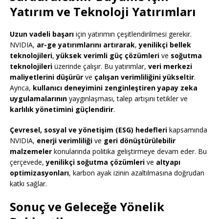
Yatırım ve Teknoloji Yatırımları
Uzun vadeli başarı
için yatırımın çeşitlendirilmesi gerekir.
NVIDIA,
ar-ge yatırımlarını artırarak
,
yenilikçi bellek
teknolojileri
,
yüksek verimli güç çözümleri
ve
soğutma
teknolojileri
üzerinde çalışır. Bu yatırımlar,
veri merkezi
maliyetlerini düşürür
ve
çalışan verimliliğini yükseltir
.
Ayrıca,
kullanıcı deneyimini zenginleştiren yapay zeka
uygulamalarının
yaygınlaşması, talep artışını tetikler ve
karlılık yönetimini güçlendirir
.
Çevresel, sosyal ve yönetişim (ESG) hedefleri
kapsamında
NVIDIA,
enerji verimliliği
ve
geri dönüştürülebilir
malzemeler
konularında politika geliştirmeye devam eder. Bu
çerçevede,
yenilikçi soğutma çözümleri
ve
altyapı
optimizasyonları
, karbon ayak izinin azaltılmasına doğrudan
katkı sağlar.
Sonuç ve Geleceğe Yönelik