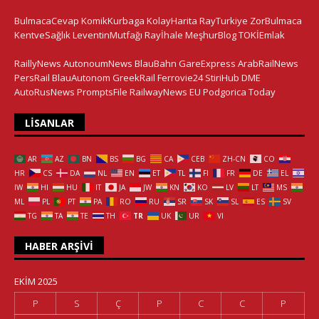
BulmacaCevap
KomikKurbaga
KolayHarita
RayTurkiye
ZorBulmaca
KentveSağlık
LeventinMutfağı
Rayİhale
MeşhurBlog
TOKİEmlak
RaillyNews
AutonoumNews
BlauBahn
GareExpress
ArabRailNews
PersRail
BlauAutonom
GreekRail
Ferrovie24
StiriHub
DME
AutoRusNews
PromptsFile
RailwayNews EU
Podgorica Today
LISANLAR
AR
AZ
BN
BS
BG
CA
CEB
ZH-CN
CO
HR
CS
DA
NL
EN
ET
TL
FI
FR
DE
EL
IW
HI
HU
IT
JA
JW
KN
KO
LV
LT
MS
ML
PL
PT
PA
RO
RU
SR
SK
SL
ES
SV
TG
TA
TE
TH
TR
UK
UR
VI
HABER ARŞIVI
EKIM 2025
P
S
Ç
P
C
C
P