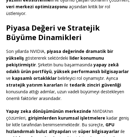
veri merkezi optimizasyonu
açısından kritik bir rol
üstleniyor.
Piyasa Değeri ve Stratejik
Büyüme Dinamikleri
Son yıllarda NVIDIA,
piyasa değerinde dramatik bir
yükseliş
göstererek sektördeki
lider konumunu
pekiştirmiştir
. Şirketin bunu başarmasında
yapay zekâ
odaklı ürün portföyü
,
yüksek performanslı bilgisayarlar
ve
kapsamlı ortaklıklar
belirleyici rol oynamıştır. Ayrıca
stratejik yatırım kararları
ile
tedarik zinciri güvenliği
konusunda attığı adımlar, uzun vadeli büyümeyi destekleyen
önemli faktörler arasındadır.
Yapay zeka dönüşümünün merkezinde
NVIDIA’nın
çözümleri,
girişimlerden kurumsal işletmelere
kadar geniş
bir kitle tarafından benimsenmektedir. Bu süreçte,
GPU
hızlandırmalı bulut altyapıları
ve
süper bilgisayarlar
ile