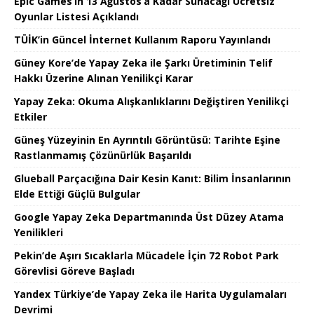
Epic Games’in 13 Ağustos’a Kadar Sunacağı Ücretsiz
Oyunlar Listesi Açıklandı
TÜİK’in Güncel İnternet Kullanım Raporu Yayınlandı
Güney Kore’de Yapay Zeka ile Şarkı Üretiminin Telif
Hakkı Üzerine Alınan Yenilikçi Karar
Yapay Zeka: Okuma Alışkanlıklarını Değiştiren Yenilikçi
Etkiler
Güneş Yüzeyinin En Ayrıntılı Görüntüsü: Tarihte Eşine
Rastlanmamış Çözünürlük Başarıldı
Glueball Parçacığına Dair Kesin Kanıt: Bilim İnsanlarının
Elde Ettiği Güçlü Bulgular
Google Yapay Zeka Departmanında Üst Düzey Atama
Yenilikleri
Pekin’de Aşırı Sıcaklarla Mücadele İçin 72 Robot Park
Görevlisi Göreve Başladı
Yandex Türkiye’de Yapay Zeka ile Harita Uygulamaları
Devrimi