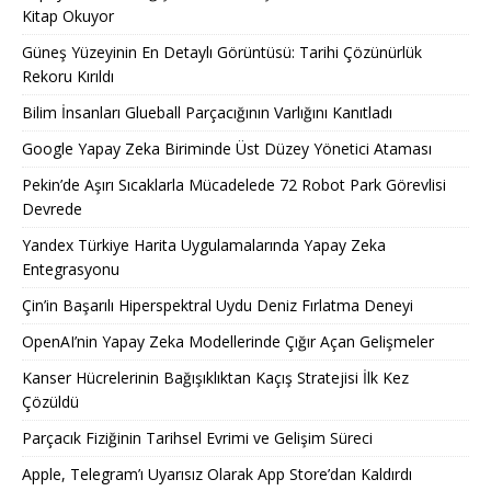
Kitap Okuyor
Güneş Yüzeyinin En Detaylı Görüntüsü: Tarihi Çözünürlük
Rekoru Kırıldı
Bilim İnsanları Glueball Parçacığının Varlığını Kanıtladı
Google Yapay Zeka Biriminde Üst Düzey Yönetici Ataması
Pekin’de Aşırı Sıcaklarla Mücadelede 72 Robot Park Görevlisi
Devrede
Yandex Türkiye Harita Uygulamalarında Yapay Zeka
Entegrasyonu
Çin’in Başarılı Hiperspektral Uydu Deniz Fırlatma Deneyi
OpenAI’nin Yapay Zeka Modellerinde Çığır Açan Gelişmeler
Kanser Hücrelerinin Bağışıklıktan Kaçış Stratejisi İlk Kez
Çözüldü
Parçacık Fiziğinin Tarihsel Evrimi ve Gelişim Süreci
Apple, Telegram’ı Uyarısız Olarak App Store’dan Kaldırdı