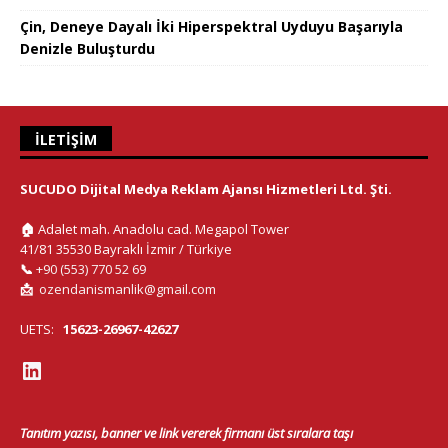
Çin, Deneye Dayalı İki Hiperspektral Uyduyu Başarıyla
Denizle Buluşturdu
İLETIŞIM
SUCUDO Dijital Medya Reklam Ajansı Hizmetleri Ltd. Şti.
🏠
Adalet mah. Anadolu cad. Megapol Tower
41/81 35530 Bayraklı İzmir / Türkiye
📞
+90 (553) 770 52 69
📩
ozendanismanlik@gmail.com
UETS:
15623-26967-42627
Tanıtım yazısı, banner ve link vererek firmanı üst sıralara taşı