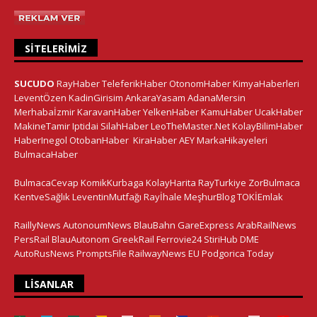
SITELERIMIZ
SUCUDO
RayHaber
TeleferikHaber
OtonomHaber
KimyaHaberleri
LeventÖzen
KadinGirisim
AnkaraYasam
AdanaMersin
Merhabaİzmir
KaravanHaber
YelkenHaber
KamuHaber
UcakHaber
MakineTamir
Iptidai
SilahHaber
LeoTheMaster.Net
KolayBilimHaber
HaberInegol
OtobanHaber
KiraHaber
AEY
MarkaHikayeleri
BulmacaHaber
BulmacaCevap
KomikKurbaga
KolayHarita
RayTurkiye
ZorBulmaca
KentveSağlık
LeventinMutfağı
Rayİhale
MeşhurBlog
TOKİEmlak
RaillyNews
AutonoumNews
BlauBahn
GareExpress
ArabRailNews
PersRail
BlauAutonom
GreekRail
Ferrovie24
StiriHub
DME
AutoRusNews
PromptsFile
RailwayNews EU
Podgorica Today
LISANLAR