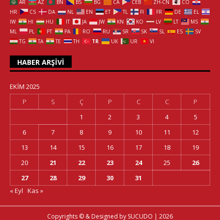
AR
AZ
BN
BS
BG
CA
CEB
ZH-CN
CO
HR
CS
DA
NL
EN
ET
TL
FI
FR
DE
EL
IW
HI
HU
IT
JA
JW
KN
KO
LV
LT
MS
ML
PL
PT
PA
RO
RU
SR
SK
SL
ES
SV
TG
TA
TE
TH
TR
UK
UR
VI
HABER ARŞIVI
EKIM 2025
P
S
Ç
P
C
C
P
1
2
3
4
5
6
7
8
9
10
11
12
13
14
15
16
17
18
19
20
21
22
23
24
25
26
27
28
29
30
31
« Eyl
Kas »
Copyrights © & Designed by
SUCUDO
| 2026