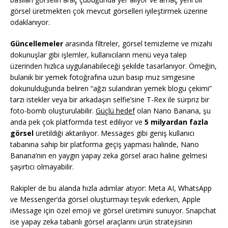
görsel üretmekten çok mevcut görselleri iyileştirmek üzerine
odaklanıyor.
Güncellemeler
arasında filtreler, görsel temizleme ve mizahi
dokunuşlar gibi işlemler, kullanıcıların menü veya talep
üzerinden hızlıca uygulanabileceği şekilde tasarlanıyor. Örneğin,
bulanık bir yemek fotoğrafına uzun basıp muz simgesine
dokunulduğunda beliren “ağzı sulandıran yemek blogu çekimi”
tarzı istekler veya bir arkadaşın selfie’sine T-Rex ile sürpriz bir
foto-bomb oluşturulabilir.
Güçlü hedef
olan Nano Banana, şu
anda pek çok platformda test ediliyor ve
5 milyardan fazla
görsel
üretildiği aktarılıyor. Messages gibi geniş kullanıcı
tabanına sahip bir platforma geçiş yapması halinde, Nano
Banana’nın en yaygın yapay zeka görsel aracı haline gelmesi
şaşırtıcı olmayabilir.
Rakipler de bu alanda hızla adımlar atıyor: Meta AI, WhatsApp
ve Messenger’da görsel oluşturmayı teşvik ederken, Apple
iMessage için özel emoji ve görsel üretimini sunuyor. Snapchat
ise yapay zeka tabanlı görsel araçlarını ürün stratejisinin